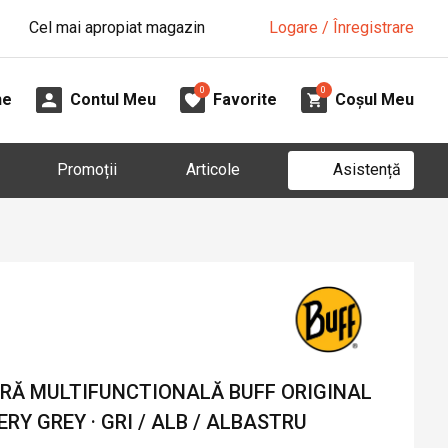
Cel mai apropiat magazin
Logare / Înregistrare
0
0
ne
Contul Meu
Favorite
Coșul Meu
Asistență
Promoții
Articole
Ă MULTIFUNCTIONALĂ BUFF ORIGINAL
RY GREY · GRI / ALB / ALBASTRU