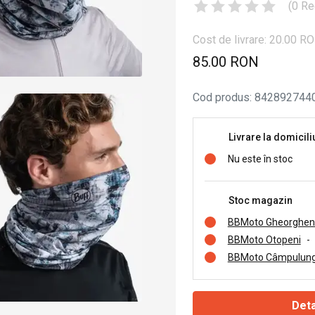
(
0
Re
Cost de livrare: 20.00 R
85.00 RON
Cod produs
:
842892744
Livrare la domicili
Nu este în stoc
Stoc magazin
BBMoto Gheorghen
BBMoto Otopeni
-
BBMoto Câmpulung
Deta