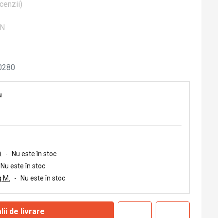
cenzii
)
ON
0280
u
i
-
Nu este în stoc
Nu este în stoc
 M.
-
Nu este în stoc
lii de livrare