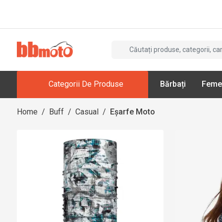
Categorii De Produse
Bărbați
Feme
Home
/
Buff
/
Casual
/
Eșarfe Moto