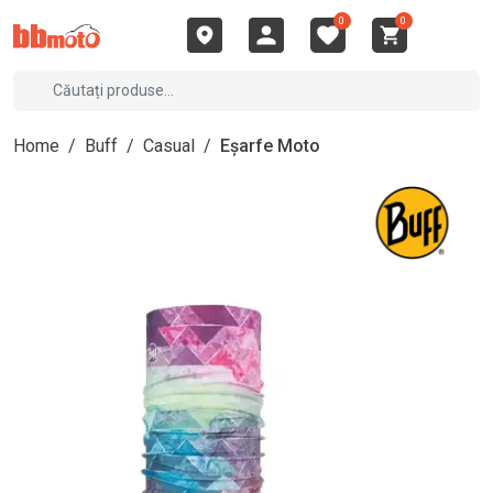
0
0
Home
/
Buff
/
Casual
/
Eșarfe Moto