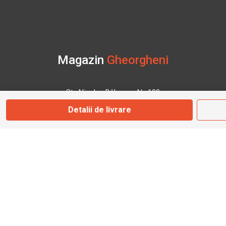
Magazin
Gheorgheni
Str. Nicolae Bălcescu Nr. 100
Gheorgheni, Harghita
Detalii de livrare
Marți - Sâmbătă: 09:00 - 17:00
0745 153 295
info@bbmoto.ro