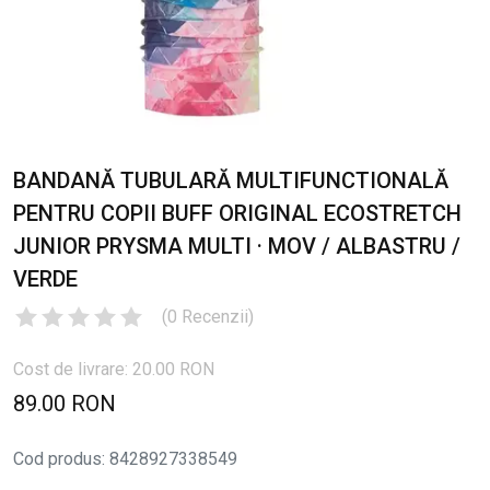
BANDANĂ TUBULARĂ MULTIFUNCTIONALĂ
PENTRU COPII BUFF ORIGINAL ECOSTRETCH
JUNIOR PRYSMA MULTI · MOV / ALBASTRU /
VERDE
(
0
Recenzii
)
Cost de livrare: 20.00 RON
89.00 RON
Cod produs
:
8428927338549