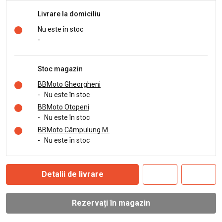
Livrare la domiciliu
Nu este în stoc
-
Stoc magazin
BBMoto Gheorgheni
-
Nu este în stoc
BBMoto Otopeni
-
Nu este în stoc
BBMoto Câmpulung M.
-
Nu este în stoc
Detalii de livrare
Rezervați în magazin