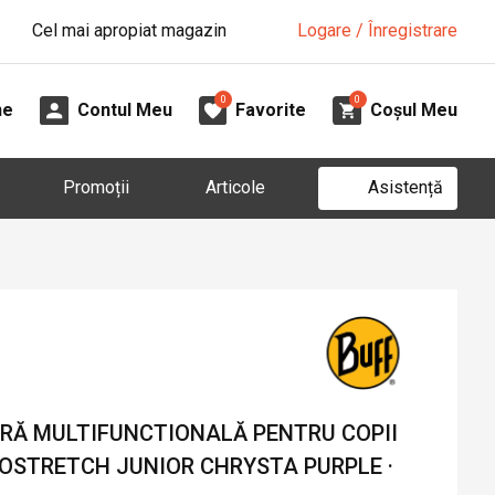
Cel mai apropiat magazin
Logare / Înregistrare
0
0
ne
Contul Meu
Favorite
Coșul Meu
Asistență
Promoții
Articole
Ă MULTIFUNCTIONALĂ PENTRU COPII
COSTRETCH JUNIOR CHRYSTA PURPLE ·