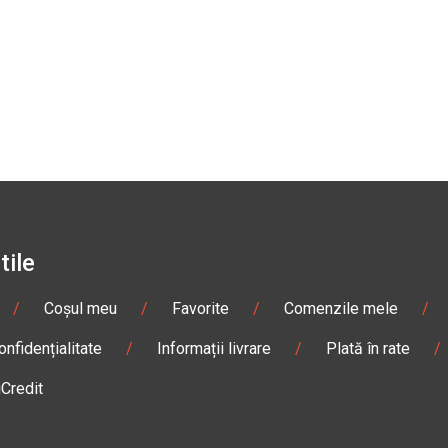
tile
/
Coșul meu
/
Favorite
/
Comenzile mele
/
onfidențialitate
/
Informații livrare
/
Plată în rate
/
iCredit