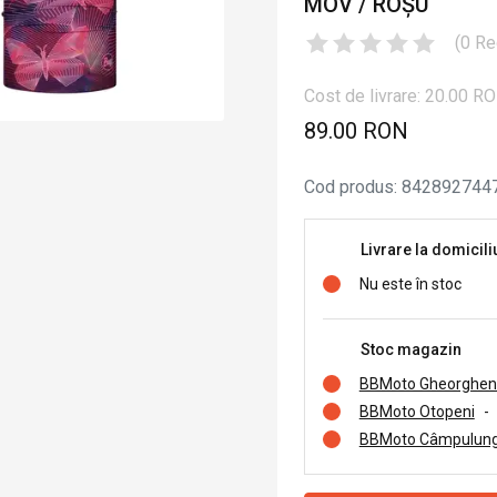
MOV / ROȘU
(
0
Re
Cost de livrare: 20.00 R
89.00 RON
Cod produs
:
842892744
Livrare la domicili
Nu este în stoc
Stoc magazin
BBMoto Gheorghen
BBMoto Otopeni
-
BBMoto Câmpulung