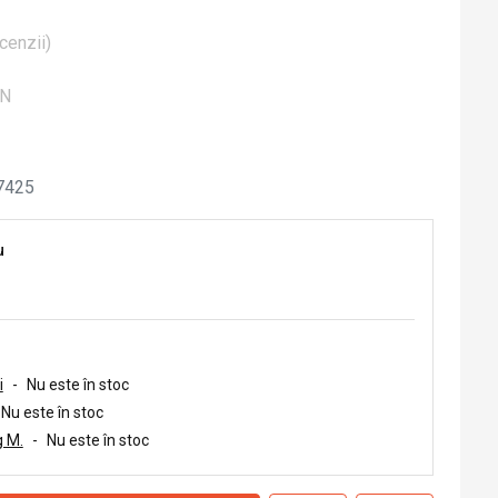
cenzii
)
ON
7425
u
i
-
Nu este în stoc
Nu este în stoc
 M.
-
Nu este în stoc