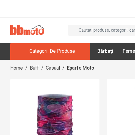
Categorii De Produse
Bărbați
Feme
Home
/
Buff
/
Casual
/
Eșarfe Moto