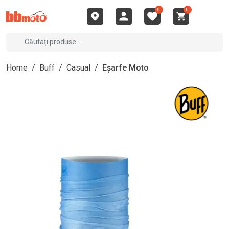
0
0
Home
/
Buff
/
Casual
/
Eșarfe Moto