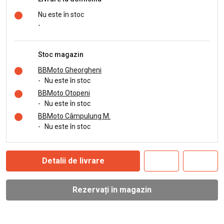
Nu este în stoc
-
Stoc magazin
BBMoto Gheorgheni
-
Nu este în stoc
BBMoto Otopeni
-
Nu este în stoc
BBMoto Câmpulung M.
-
Nu este în stoc
Detalii de livrare
Rezervați în magazin