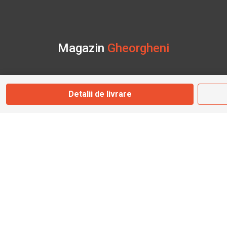
Magazin
Gheorgheni
Str. Nicolae Bălcescu Nr. 100
Gheorgheni, Harghita
Detalii de livrare
Marți - Sâmbătă: 09:00 - 17:00
0745 153 295
info@bbmoto.ro