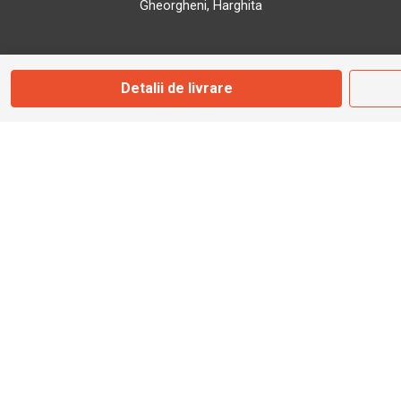
Gheorgheni, Harghita
Marți - Sâmbătă: 09:00 - 17:00
Detalii de livrare
0745 153 295
info@bbmoto.ro
Magazin
Otopeni
Str. Ferme D Nr. 2
Otopeni, Ilfov