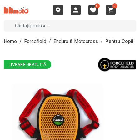
0
0
Home
/
Forcefield
/
Enduro & Motocross
/
Pentru Copii
LIVRARE GRATUITĂ