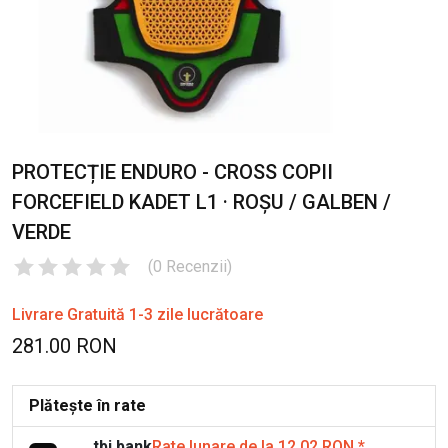
PROTECȚIE ENDURO - CROSS COPII
FORCEFIELD KADET L1 · ROȘU / GALBEN /
VERDE
(
0
Recenzii
)
Livrare Gratuită 1-3 zile lucrătoare
281.00 RON
Plătește în rate
tbi bank
Rate lunare de la 12.02 RON
*