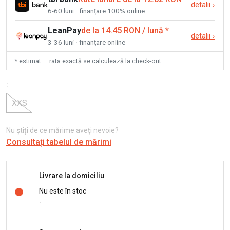
detalii
›
6-60 luni · finanțare 100% online
LeanPay
de la 14.45 RON / lună
*
detalii
›
3-36 luni · finanțare online
* estimat — rata exactă se calculează la check-out
:
XXS
Nu știți de ce mărime aveți nevoie?
Consultați tabelul de mărimi
Livrare la domiciliu
Nu este în stoc
-