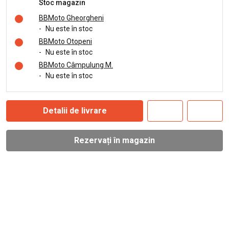
Stoc magazin
BBMoto Gheorgheni
-
Nu este în stoc
BBMoto Otopeni
-
Nu este în stoc
BBMoto Câmpulung M.
-
Nu este în stoc
Detalii de livrare
Rezervați în magazin