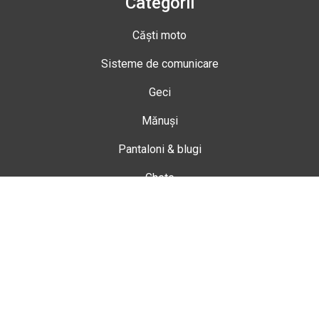
Categorii
Căști moto
Sisteme de comunicare
Geci
Mănuși
Pantaloni & blugi
Ghete
Echipamente de damă
Enduro
Snowmobil
Accesorii