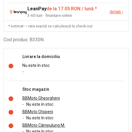
LeanPay
de la 17.05 RON / lună
*
detalii
›
3-60 luni · finanțare online
* estimat — rata exactă se calculează la check-out
Cod produs
:
B330N
Livrare la domiciliu
Nu este în stoc
-
Stoc magazin
BBMoto Gheorgheni
-
Nu este în stoc
BBMoto Otopeni
-
Nu este în stoc
BBMoto Câmpulung M.
-
Nu este în stoc