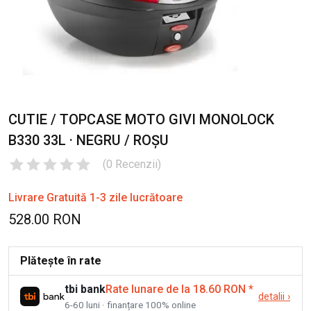
CUTIE / TOPCASE MOTO GIVI MONOLOCK
B330 33L · NEGRU / ROȘU
(
0
Recenzii
)
Livrare Gratuită 1-3 zile lucrătoare
528.00 RON
Plătește în rate
tbi bank
Rate lunare de la 18.60 RON
*
detalii
›
6-60 luni · finanțare 100% online