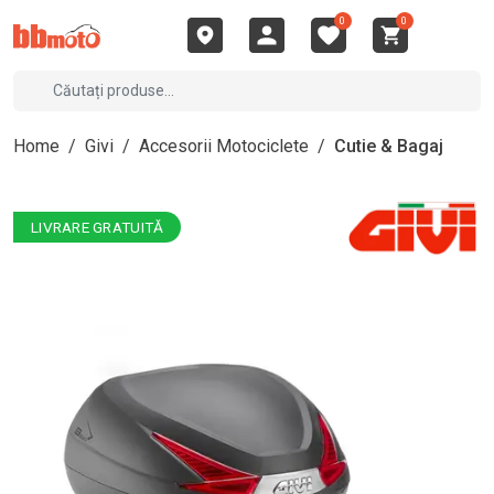
0
0
Home
/
Givi
/
Accesorii Motociclete
/
Cutie & Bagaj
LIVRARE GRATUITĂ