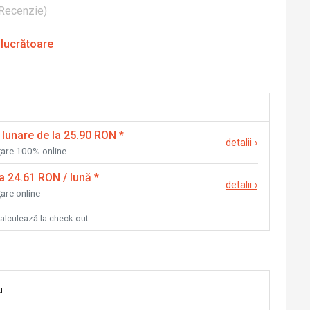
Recenzie
)
 lucrătoare
 lunare de la 25.90 RON
*
detalii
›
nțare 100% online
la 24.61 RON / lună
*
detalii
›
țare online
calculează la check-out
u