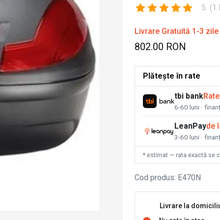
5
(
1
Livrare Gratuită 1-3 zile
802.00 RON
Plătește în rate
tbi bank
Rate
6-60 luni · fina
LeanPay
de 
3-60 luni · finan
* estimat — rata exactă se 
Cod produs
:
E470N
Livrare la domicili