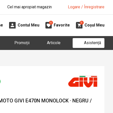
Cel mai apropiat magazin
Logare / Înregistrare
0
0
ne
Contul Meu
Favorite
Coșul Meu
Asistență
Promoții
Articole
MOTO GIVI E470N MONOLOCK · NEGRU /