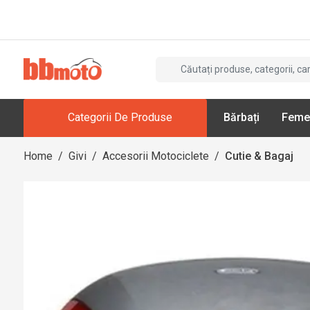
Categorii De Produse
Bărbați
Feme
Home
/
Givi
/
Accesorii Motociclete
/
Cutie & Bagaj