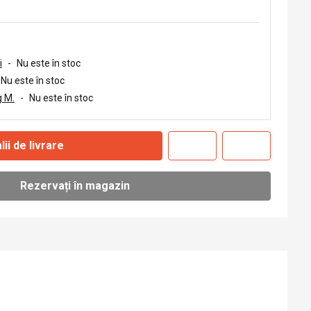
i
-
Nu este în stoc
Nu este în stoc
 M.
-
Nu este în stoc
lii de livrare
Rezervați în magazin