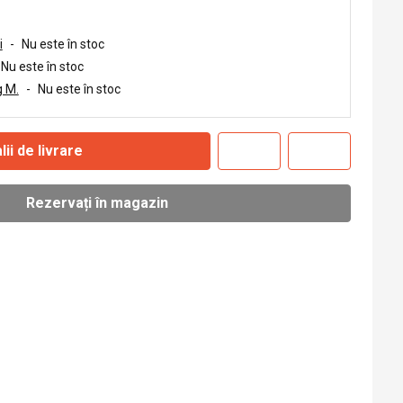
i
-
Nu este în stoc
Nu este în stoc
 M.
-
Nu este în stoc
lii de livrare
Rezervați în magazin