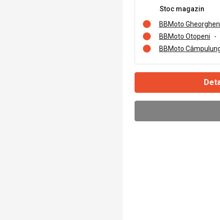
Stoc magazin
BBMoto Gheorghen
BBMoto Otopeni
-
BBMoto Câmpulung
Deta