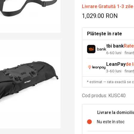
Livrare Gratuită 1-3 zile
1,029.00 RON
Plătește în rate
tbi bank
Rate
6-60 luni · fina
LeanPay
de 
3-60 luni · finan
* estimat — rata exactă se 
Cod produs
:
KUSC40
Livrare la domicili
Nu este în stoc