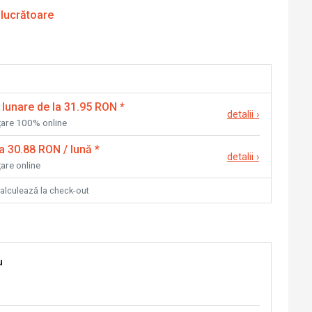
 lucrătoare
 lunare de la 31.95 RON
*
detalii
›
nțare 100% online
la 30.88 RON / lună
*
detalii
›
țare online
calculează la check-out
u