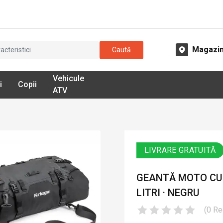
Magazi
Caută
Vehicule
i
Copii
ATV
LIVRARE GRATUITĂ
GEANTĂ MOTO CU 
LITRI · NEGRU
(
0
Re