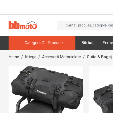
Categorii De Produse
Bărbați
Feme
Home
/
Kriega
/
Accesorii Motociclete
/
Cutie & Bagaj