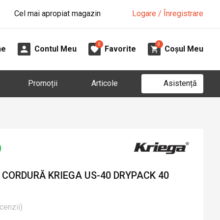
Cel mai apropiat magazin
Logare / Înregistrare
0
0
ne
Contul Meu
Favorite
Coșul Meu
Asistență
Promoții
Articole
CORDURĂ KRIEGA US-40 DRYPACK 40
cenzii
)