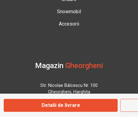
Snowmobil
Accesorii
Magazin
Gheorgheni
Str. Nicolae Bălcescu Nr. 100
Gheorgheni, Harghita
Detalii de livrare
Marți - Sâmbătă: 09:00 - 17:00
0745 153 295