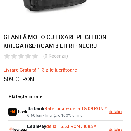
GEANTĂ MOTO CU FIXARE PE GHIDON
KRIEGA RSD ROAM 3 LITRI · NEGRU
(
0
Recenzii
)
Livrare Gratuită 1-3 zile lucrătoare
509.00 RON
Plătește în rate
tbi bank
Rate lunare de la 18.09 RON
*
detalii
›
6-60 luni · finanțare 100% online
LeanPay
de la 16.53 RON / lună
*
detalii
›