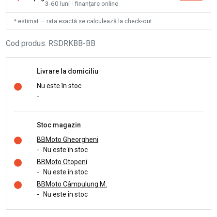
3-60 luni · finanțare online
* estimat — rata exactă se calculează la check-out
Cod produs
:
RSDRKBB-BB
Livrare la domiciliu
Nu este în stoc
-
Stoc magazin
BBMoto Gheorgheni
-
Nu este în stoc
BBMoto Otopeni
-
Nu este în stoc
BBMoto Câmpulung M.
-
Nu este în stoc