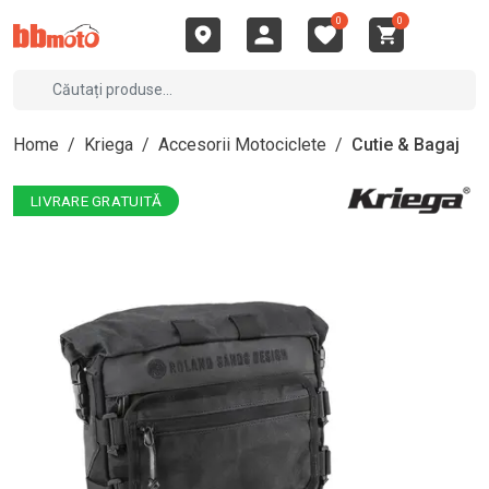
0
0
Home
/
Kriega
/
Accesorii Motociclete
/
Cutie & Bagaj
LIVRARE GRATUITĂ