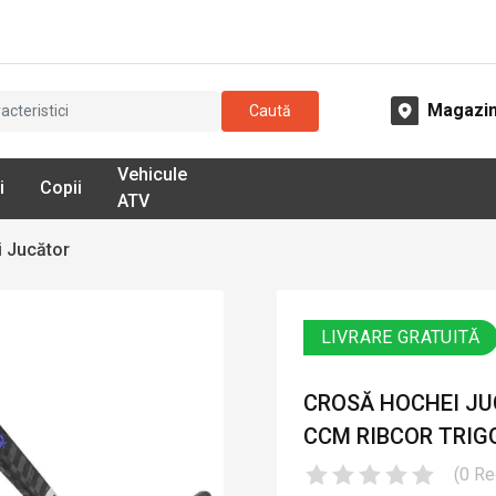
Magazi
Caută
Vehicule
i
Copii
ATV
 Jucător
LIVRARE GRATUITĂ
CROSĂ HOCHEI JUC
CCM RIBCOR TRIGG
(
0
Re