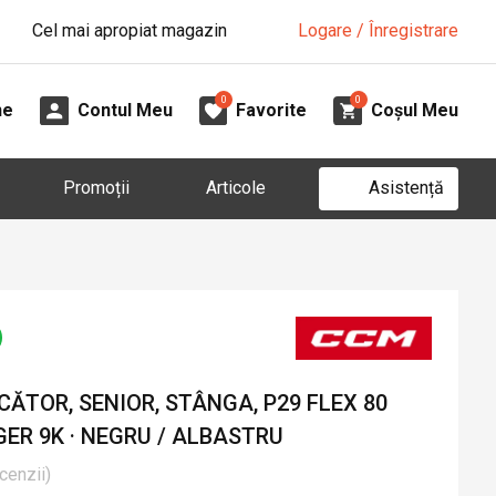
Cel mai apropiat magazin
Logare / Înregistrare
0
0
ne
Contul Meu
Favorite
Coșul Meu
Asistență
Promoții
Articole
ĂTOR, SENIOR, STÂNGA, P29 FLEX 80
ER 9K · NEGRU / ALBASTRU
cenzii
)