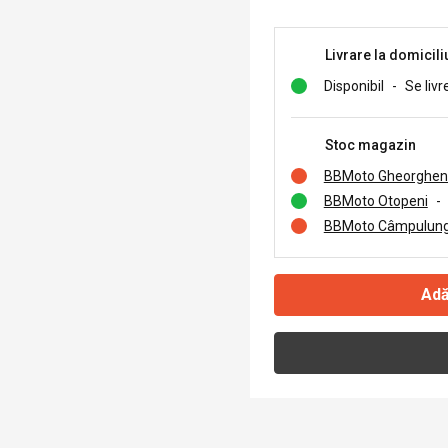
Livrare la domicili
Disponibil
-
Se livr
Stoc magazin
BBMoto Gheorghen
BBMoto Otopeni
-
BBMoto Câmpulung
Adă