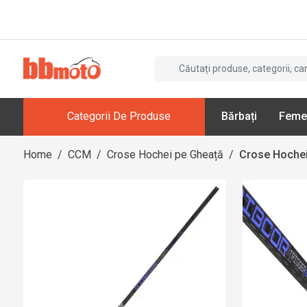
Categorii De Produse
Bărbați
Feme
Home
/
CCM
/
Crose Hochei pe Gheață
/
Crose Hochei