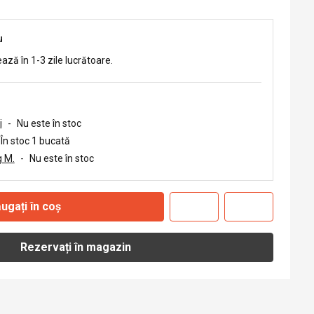
u
ează în 1-3 zile lucrătoare.
i
-
Nu este în stoc
În stoc 1 bucată
 M.
-
Nu este în stoc
ugați în coș
Rezervați în magazin