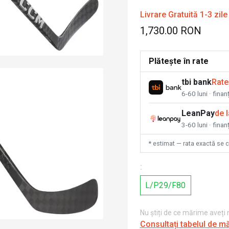
Livrare Gratuită 1-3 zile
1,730.00 RON
Plătește în rate
tbi bank
Rate
6-60 luni · fina
LeanPay
de 
3-60 luni · finan
* estimat — rata exactă se 
:
L/P29/F80
Nu știți de ce mărime aveți
Consultați tabelul de m