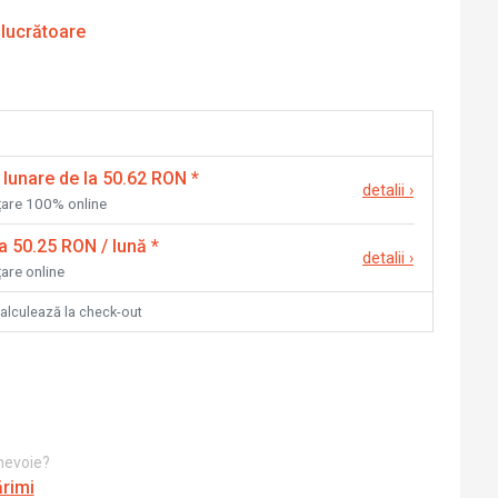
 lucrătoare
 lunare de la 50.62 RON
*
detalii
›
nțare 100% online
la 50.25 RON / lună
*
detalii
›
țare online
calculează la check-out
 nevoie?
ărimi