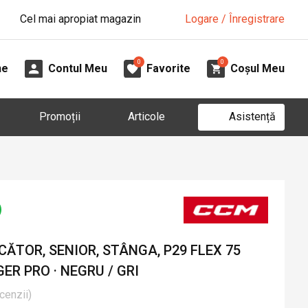
Cel mai apropiat magazin
Logare / Înregistrare
0
0
ne
Contul Meu
Favorite
Coșul Meu
Asistență
Promoții
Articole
ĂTOR, SENIOR, STÂNGA, P29 FLEX 75
ER PRO · NEGRU / GRI
cenzii
)