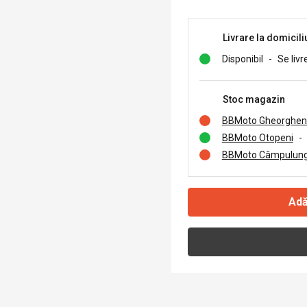
Livrare la domicili
Disponibil
-
Se livr
Stoc magazin
BBMoto Gheorghen
BBMoto Otopeni
-
BBMoto Câmpulung
Adă