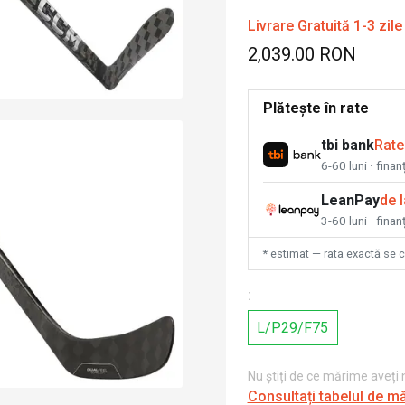
Livrare Gratuită 1-3 zile
2,039.00 RON
Plătește în rate
tbi bank
Rate
6-60 luni · fina
LeanPay
de 
3-60 luni · finan
* estimat — rata exactă se 
:
L/P29/F75
Nu știți de ce mărime aveți
Consultați tabelul de m