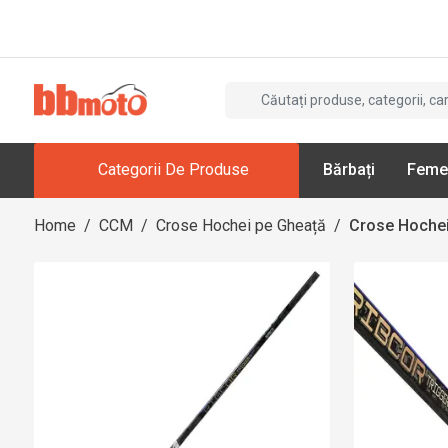
Categorii De Produse
Bărbați
Feme
Home
/
CCM
/
Crose Hochei pe Gheață
/
Crose Hochei