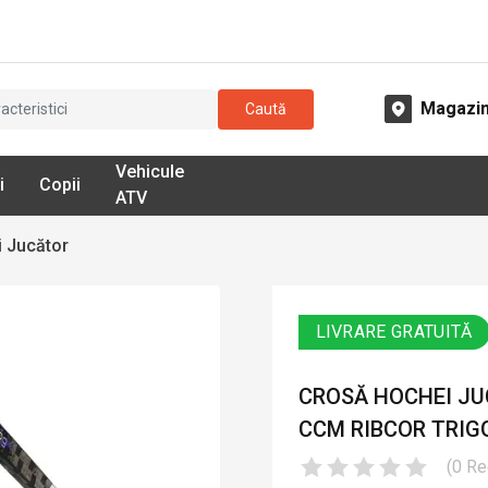
Magazi
Caută
Vehicule
i
Copii
ATV
 Jucător
LIVRARE GRATUITĂ
CROSĂ HOCHEI JUC
CCM RIBCOR TRIGG
(
0
Re