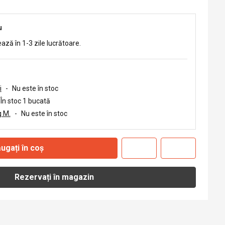
u
ează în 1-3 zile lucrătoare.
i
-
Nu este în stoc
În stoc 1 bucată
 M.
-
Nu este în stoc
ugați în coș
Rezervați în magazin