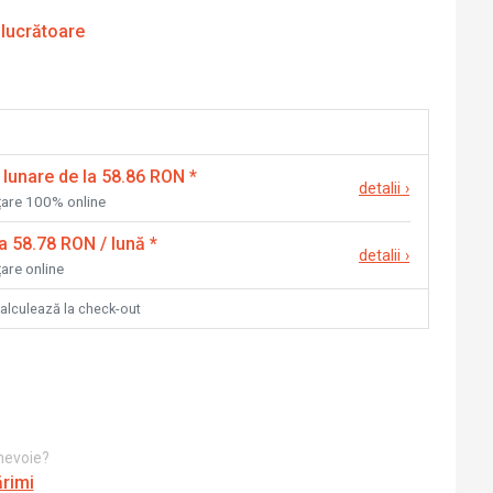
 lucrătoare
 lunare de la 58.86 RON
*
detalii
›
nțare 100% online
la 58.78 RON / lună
*
detalii
›
țare online
calculează la check-out
 nevoie?
ărimi