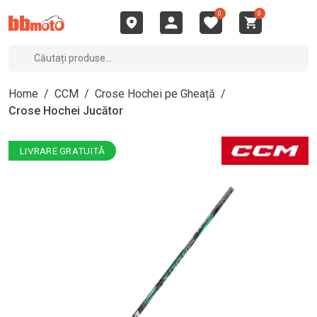
0
0
Home
/
CCM
/
Crose Hochei pe Gheață
/
Crose Hochei Jucător
LIVRARE GRATUITĂ