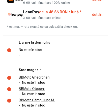
6-60 luni · finanțare 100% online
LeanPay
de la 48.86 RON / lună
*
detalii
›
3-60 luni · finanțare online
* estimat — rata exactă se calculează la check-out
Livrare la domiciliu
Nu este în stoc
-
Stoc magazin
BBMoto Gheorgheni
-
Nu este în stoc
BBMoto Otopeni
-
Nu este în stoc
BBMoto Câmpulung M.
-
Nu este în stoc