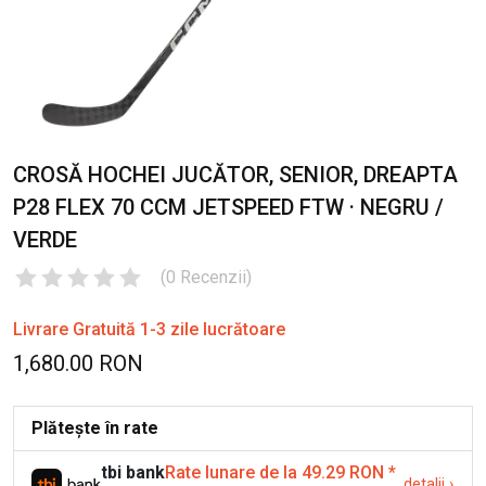
CROSĂ HOCHEI JUCĂTOR, SENIOR, DREAPTA
P28 FLEX 70 CCM JETSPEED FTW · NEGRU /
VERDE
(
0
Recenzii
)
Livrare Gratuită 1-3 zile lucrătoare
1,680.00 RON
Plătește în rate
tbi bank
Rate lunare de la 49.29 RON
*
detalii
›