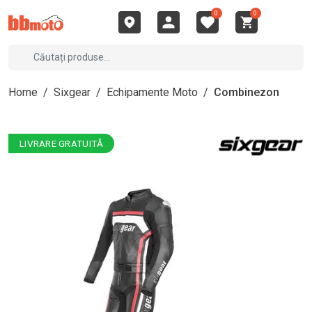
0
0
Home
/
Sixgear
/
Echipamente Moto
/
Combinezon
LIVRARE GRATUITĂ