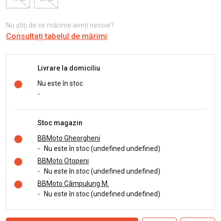
Nu știți de ce mărime aveți nevoie?
Consultați tabelul de mărimi
Livrare la domiciliu
Nu este în stoc
-
Stoc magazin
BBMoto Gheorgheni
-
Nu este în stoc (undefined undefined)
BBMoto Otopeni
-
Nu este în stoc (undefined undefined)
BBMoto Câmpulung M.
-
Nu este în stoc (undefined undefined)