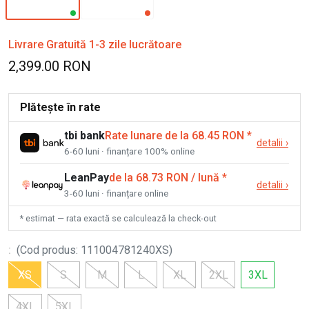
Livrare Gratuită 1-3 zile lucrătoare
2,399.00 RON
Plătește în rate
tbi bank
Rate lunare de la 68.45 RON
*
detalii
›
6-60 luni · finanțare 100% online
LeanPay
de la 68.73 RON / lună
*
detalii
›
3-60 luni · finanțare online
* estimat — rata exactă se calculează la check-out
:
(
Cod produs
:
111004781240XS
)
XS
S
M
L
XL
2XL
3XL
4XL
5XL