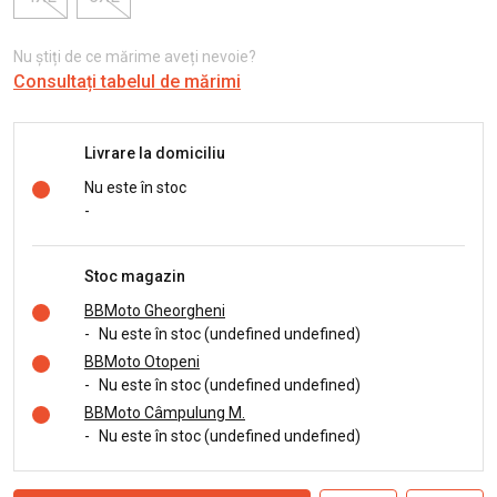
Nu știți de ce mărime aveți nevoie?
Consultați tabelul de mărimi
Livrare la domiciliu
Nu este în stoc
-
Stoc magazin
BBMoto Gheorgheni
-
Nu este în stoc (undefined undefined)
BBMoto Otopeni
-
Nu este în stoc (undefined undefined)
BBMoto Câmpulung M.
-
Nu este în stoc (undefined undefined)