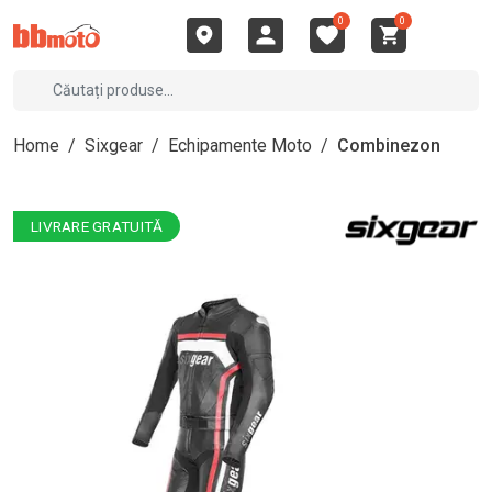
0
0
Home
/
Sixgear
/
Echipamente Moto
/
Combinezon
LIVRARE GRATUITĂ