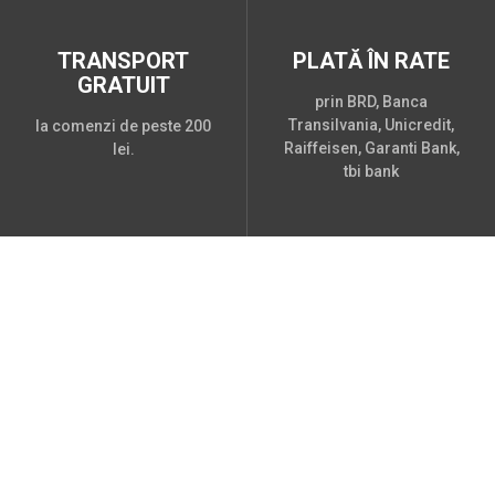
TRANSPORT
PLATĂ ÎN RATE
GRATUIT
prin BRD, Banca
Transilvania, Unicredit,
la comenzi de peste 200
Raiffeisen, Garanti Bank,
lei.
tbi bank