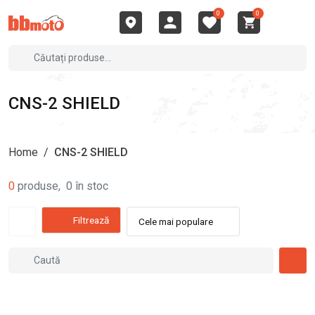
0
0
CNS-2 SHIELD
Home
/
CNS-2 SHIELD
0
produse
,
0
în stoc
Filtrează
Cele mai populare