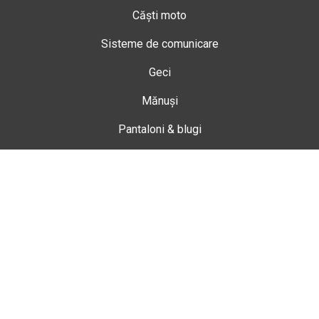
Căști moto
Sisteme de comunicare
Geci
Mănuși
Pantaloni & blugi
Ghete
Echipamente de damă
Enduro
Snowmobil
Accesorii