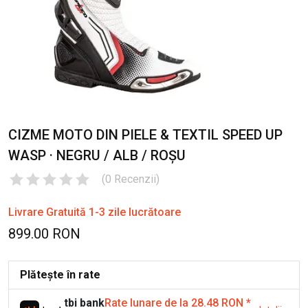
CIZME MOTO DIN PIELE & TEXTIL SPEED UP
WASP · NEGRU / ALB / ROȘU
(
0
Recenzii
)
Livrare Gratuită 1-3 zile lucrătoare
899.00 RON
Plătește în rate
tbi bank
Rate lunare de la 28.48 RON
*