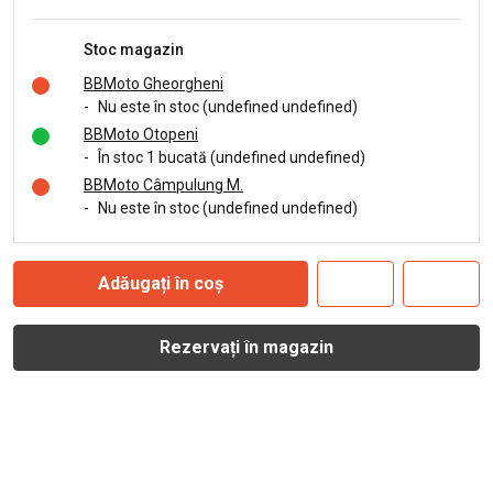
Stoc magazin
BBMoto Gheorgheni
-
Nu este în stoc (undefined undefined)
BBMoto Otopeni
-
În stoc 1 bucată (undefined undefined)
BBMoto Câmpulung M.
-
Nu este în stoc (undefined undefined)
Adăugați în coș
Rezervați în magazin