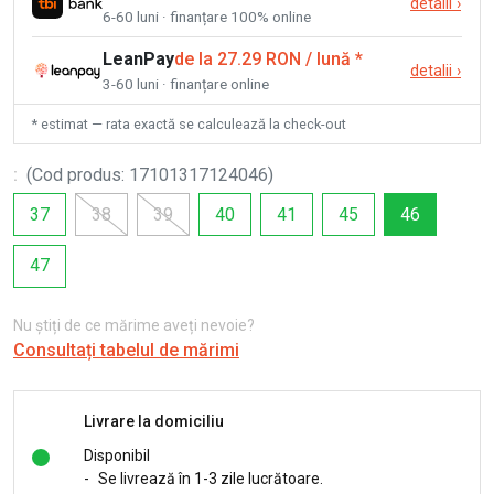
detalii
›
6-60 luni · finanțare 100% online
LeanPay
de la 27.29 RON / lună
*
detalii
›
3-60 luni · finanțare online
* estimat — rata exactă se calculează la check-out
:
(
Cod produs
:
17101317124046
)
37
38
39
40
41
45
46
47
Nu știți de ce mărime aveți nevoie?
Consultați tabelul de mărimi
Livrare la domiciliu
Disponibil
-
Se livrează în 1-3 zile lucrătoare.