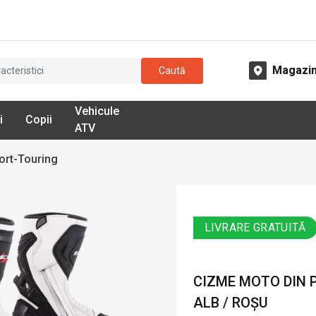
Magazi
Caută
Vehicule
i
Copii
ATV
ort-Touring
LIVRARE GRATUITĂ
CIZME MOTO DIN P
ALB / ROȘU