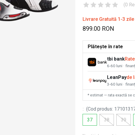
(
0
Re
Livrare Gratuită 1-3 zile
899.00 RON
Plătește în rate
tbi bank
Rate
6-60 luni · fina
LeanPay
de 
3-60 luni · finan
* estimat — rata exactă se 
:
(
Cod produs
:
1710131
37
38
39