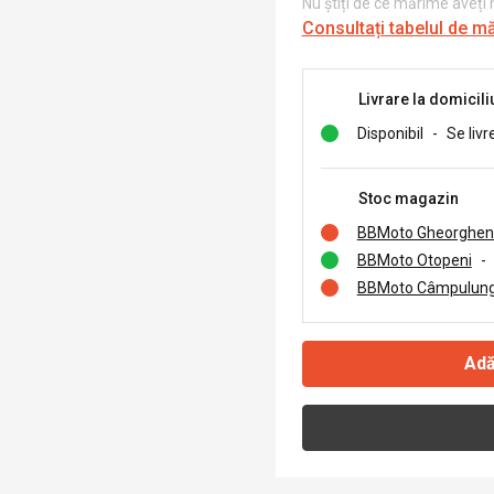
Nu știți de ce mărime aveți
Consultați tabelul de m
Livrare la domicili
Disponibil
-
Se livr
Stoc magazin
BBMoto Gheorghen
BBMoto Otopeni
-
BBMoto Câmpulung
Adă