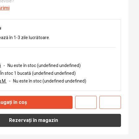
 nevoie?
ărimi
u
ează în 1-3 zile lucrătoare.
i
-
Nu este în stoc (undefined undefined)
În stoc 1 bucată (undefined undefined)
 M.
-
Nu este în stoc (undefined undefined)
ugați în coș
Rezervați în magazin