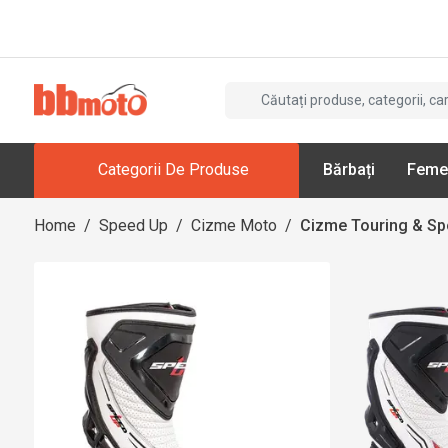
Categorii De Produse
Bărbați
Feme
Home
/
Speed Up
/
Cizme Moto
/
Cizme Touring & Sp