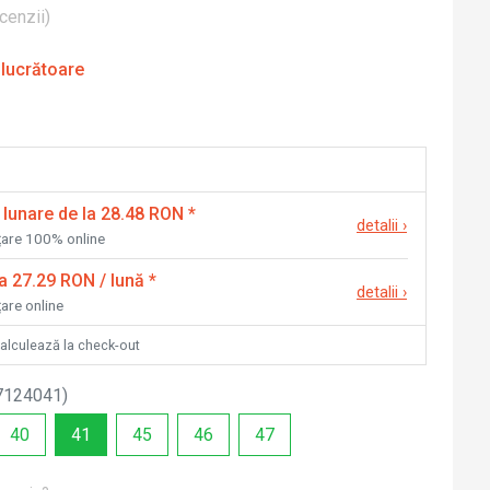
cenzii
)
 lucrătoare
 lunare de la 28.48 RON
*
detalii
›
nțare 100% online
la 27.29 RON / lună
*
detalii
›
țare online
calculează la check-out
7124041
)
40
41
45
46
47