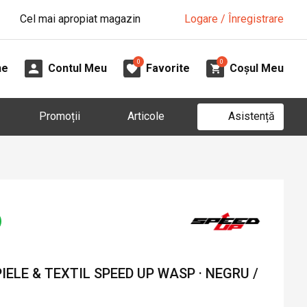
Cel mai apropiat magazin
Logare / Înregistrare
0
0
ne
Contul Meu
Favorite
Coșul Meu
Asistență
Promoții
Articole
IELE & TEXTIL SPEED UP WASP · NEGRU /