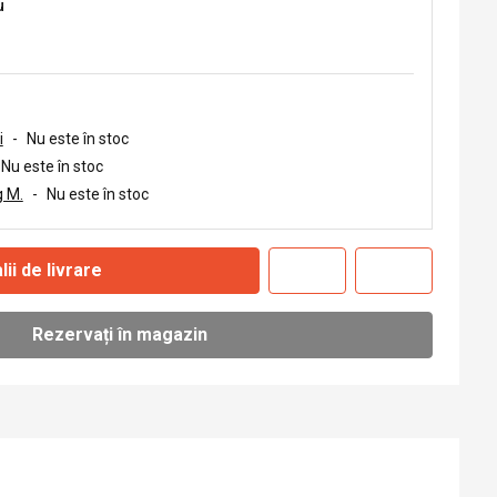
u
i
-
Nu este în stoc
Nu este în stoc
 M.
-
Nu este în stoc
lii de livrare
Rezervați în magazin