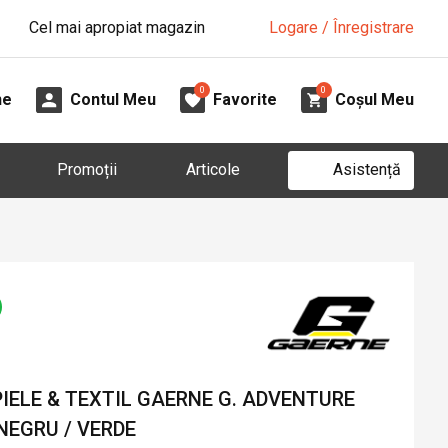
Cel mai apropiat magazin
Logare / Înregistrare
0
0
ne
Contul Meu
Favorite
Coșul Meu
Asistență
Promoții
Articole
IELE & TEXTIL GAERNE G. ADVENTURE
NEGRU / VERDE