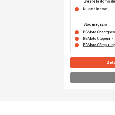
Livrare la domicili
Nu este în stoc
Stoc magazin
BBMoto Gheorghen
BBMoto Otopeni
-
BBMoto Câmpulung
Deta