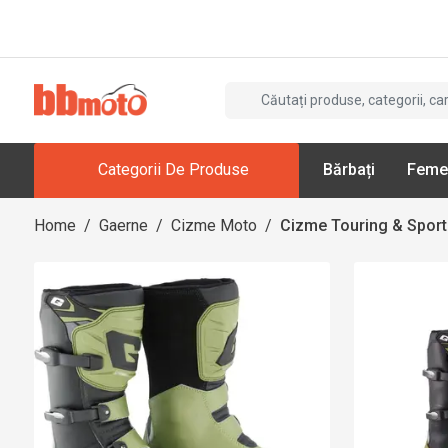
Categorii De Produse
Bărbați
Feme
Home
/
Gaerne
/
Cizme Moto
/
Cizme Touring & Sport