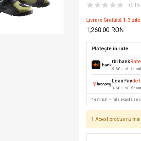
(
0
Re
Livrare Gratuită 1-3 zile
1,260.00 RON
Plătește în rate
tbi bank
Rate
6-60 luni · fina
LeanPay
de 
3-60 luni · finan
* estimat — rata exactă se 
!
Acest produs nu mai 