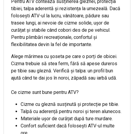
Pentru ATV contează susținerea gleznei, protecția
tibiei, talpa aderentă și rezistența la umezeală. Dacă
folosești ATV-ul la lucru, vânătoare, pădure sau
trasee lungi, ai nevoie de cizme solide, ușor de
curățat și stabile când cobori des de pe vehicul.
Pentru plimbări recreaționale, confortul și
flexibilitatea devin la fel de importante.
Alege mărimea cu șoseta pe care o porți de obicei.
Cizma trebuie să stea ferm, fără să apese dureros
pe tibie sau gleznă. Verifică și talpa: un profil bun
ajută când te dai jos în noroi, zăpadă sau iarbă udă.
Ce cizme sunt bune pentru ATV?
Cizme cu gleznă susținută și protecție pe tibie.
Talpă cu aderență pentru noroi și teren alunecos.
Materiale ușor de curățat după ture murdare.
Confort suficient dacă folosești ATV-ul multe
ore.