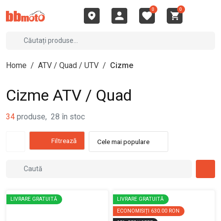
0
0
Home
/
ATV / Quad / UTV
/
Cizme
Cizme ATV / Quad
34
produse
,
28
în stoc
Filtrează
Cele mai populare
LIVRARE GRATUITĂ
LIVRARE GRATUITĂ
ECONOMISIȚI
630.00 RON