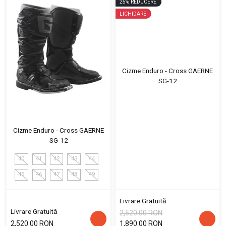
25
%
REDUCERE
LICHIDARE
Cizme Enduro - Cross GAERNE
SG-12
Cizme Enduro - Cross GAERNE
SG-12
40
41
42
43
44
45
46
47
48
49
Livrare Gratuită
Livrare Gratuită
2,520.00 RON
2,520.00 RON
1,890.00 RON