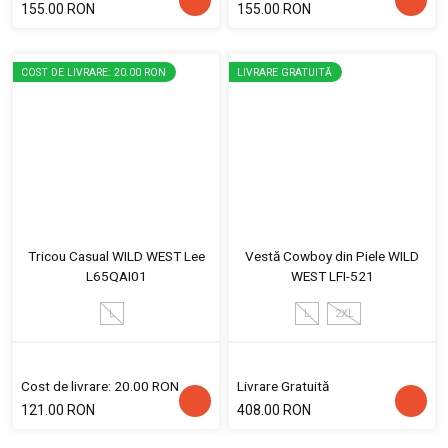
155.00 RON
155.00 RON
COST DE LIVRARE: 20.00 RON
LIVRARE GRATUITĂ
Tricou Casual WILD WEST Lee
Vestă Cowboy din Piele WILD
L65QAI01
WEST LFI-521
L
L
2XL
Cost de livrare: 20.00 RON
Livrare Gratuită
121.00 RON
408.00 RON