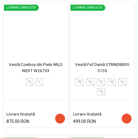
LIVRARE GRATUITĂ
LIVRARE GRATUITĂ
Vestă Cowboy din Piele WILD
Vestă Puf Damă STRINDBERG
WEST W26703
5155
M
L
38
40
42
44
46
48
Livrare Gratuită
Livrare Gratuită
875.00 RON
499.00 RON