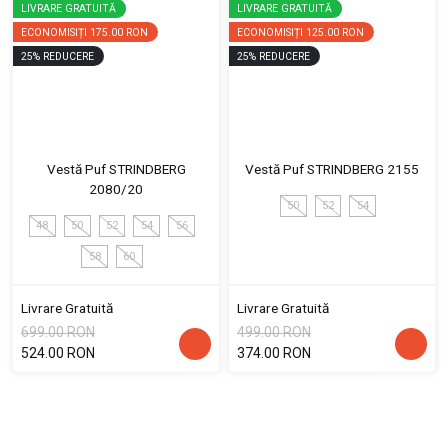
LIVRARE GRATUITĂ
LIVRARE GRATUITĂ
ECONOMISIȚI
175.00 RON
ECONOMISIȚI
125.00 RON
25
%
REDUCERE
25
%
REDUCERE
Vestă Puf STRINDBERG
Vestă Puf STRINDBERG 2155
2080/20
50
52
54
48
50
52
54
56
58
60
Livrare Gratuită
Livrare Gratuită
699.00 RON
499.00 RON
524.00 RON
374.00 RON