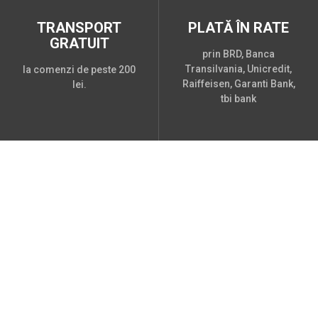
TRANSPORT
PLATĂ ÎN RATE
GRATUIT
prin BRD, Banca
Transilvania, Unicredit,
la comenzi de peste 200
Raiffeisen, Garanti Bank,
lei.
tbi bank