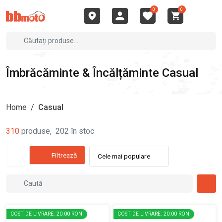
0
0
Îmbrăcăminte & Încălțăminte Casual
Home
/
Casual
310
produse
,
202
în stoc
Filtrează
Cele mai populare
COST DE LIVRARE: 20.00 RON
COST DE LIVRARE: 20.00 RON