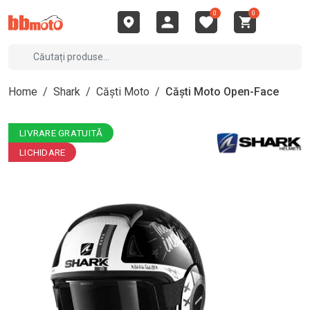
0
0
Home
/
Shark
/
Căști Moto
/
Căști Moto Open-Face
LIVRARE GRATUITĂ
LICHIDARE