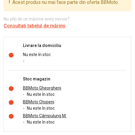
!
Acest produs nu mai face parte din oferta BBMoto.
Nu știți de ce mărime aveți nevoie?
Consultați tabelul de mărimi
Livrare la domiciliu
Nu este în stoc
-
Stoc magazin
BBMoto Gheorgheni
-
Nu este în stoc
BBMoto Otopeni
-
Nu este în stoc
BBMoto Câmpulung M.
-
Nu este în stoc