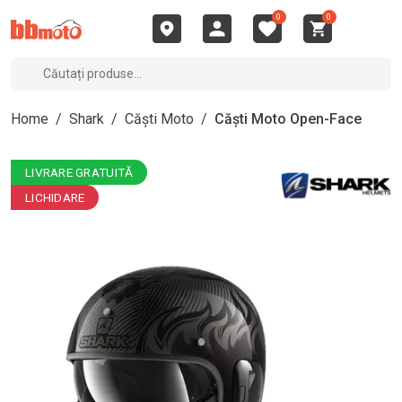
0
0
Home
/
Shark
/
Căști Moto
/
Căști Moto Open-Face
LIVRARE GRATUITĂ
LICHIDARE