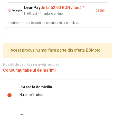
LeanPay
de la 52.90 RON / lună
*
detalii
›
3-60 luni · finanțare online
* estimat — rata exactă se calculează la check-out
:
!
Acest produs nu mai face parte din oferta BBMoto.
Nu știți de ce mărime aveți nevoie?
Consultați tabelul de mărimi
Livrare la domiciliu
Nu este în stoc
-