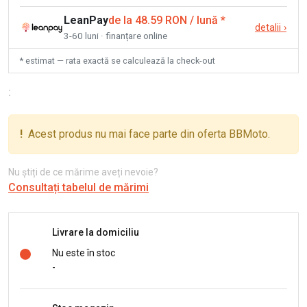
LeanPay
de la 48.59 RON / lună
*
detalii
›
3-60 luni · finanțare online
* estimat — rata exactă se calculează la check-out
:
!
Acest produs nu mai face parte din oferta BBMoto.
Nu știți de ce mărime aveți nevoie?
Consultați tabelul de mărimi
Livrare la domiciliu
Nu este în stoc
-