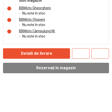
Stoc magazin
BBMoto Gheorgheni
-
Nu este în stoc
BBMoto Otopeni
-
Nu este în stoc
BBMoto Câmpulung M.
-
Nu este în stoc
Detalii de livrare
Rezervați în magazin