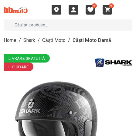
0
0
Home
/
Shark
/
Căști Moto
/
Căști Moto Damă
LIVRARE GRATUITĂ
LICHIDARE