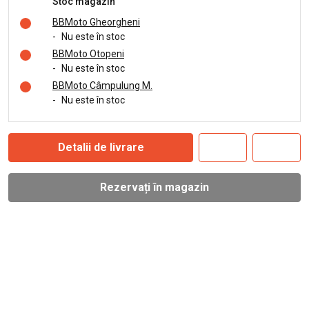
Stoc magazin
BBMoto Gheorgheni
-
Nu este în stoc
BBMoto Otopeni
-
Nu este în stoc
BBMoto Câmpulung M.
-
Nu este în stoc
Detalii de livrare
Rezervați în magazin