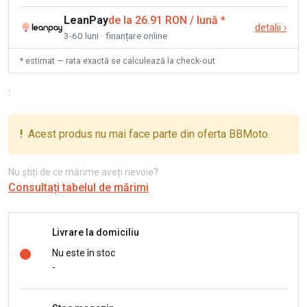
LeanPay
de la 26.91 RON / lună
*
detalii
›
3-60 luni · finanțare online
* estimat — rata exactă se calculează la check-out
:
!
Acest produs nu mai face parte din oferta BBMoto.
Nu știți de ce mărime aveți nevoie?
Consultați tabelul de mărimi
Livrare la domiciliu
Nu este în stoc
-