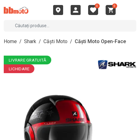
0
0
Home
/
Shark
/
Căști Moto
/
Căști Moto Open-Face
LIVRARE GRATUITĂ
LICHIDARE