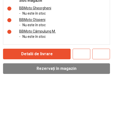
Stoc magazin
BBMoto Gheorgheni
-
Nu este în stoc
BBMoto Otopeni
-
Nu este în stoc
BBMoto Câmpulung M.
-
Nu este în stoc
Detalii de livrare
Rezervați în magazin