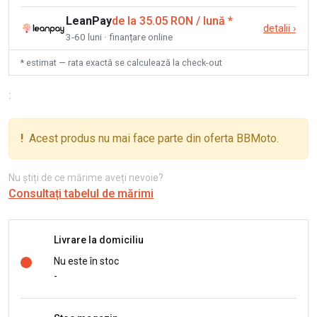
LeanPay
de la 35.05 RON / lună
*
detalii
›
3-60 luni · finanțare online
* estimat — rata exactă se calculează la check-out
:
!
Acest produs nu mai face parte din oferta BBMoto.
Nu știți de ce mărime aveți nevoie?
Consultați tabelul de mărimi
Livrare la domiciliu
Nu este în stoc
-