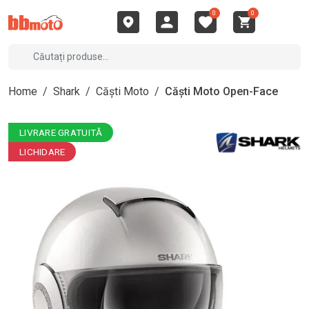
0
0
Home
/
Shark
/
Căști Moto
/
Căști Moto Open-Face
LIVRARE GRATUITĂ
LICHIDARE