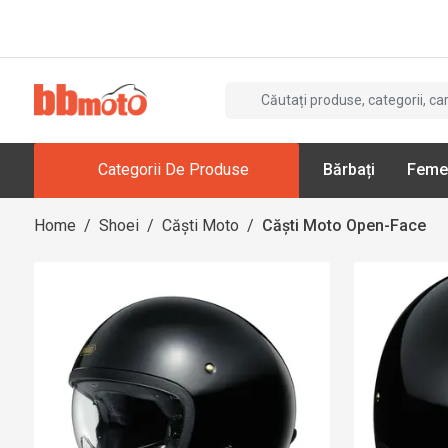
Categorii De Produse
Bărbați
Feme
Home
/
Shoei
/
Căști Moto
/
Căști Moto Open-Face