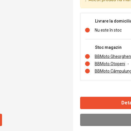
Livrare la domicili
Nu este în stoc
Stoc magazin
BBMoto Gheorghen
BBMoto Otopeni
-
BBMoto Câmpulung
Deta