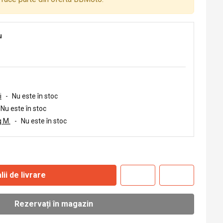
u
i
-
Nu este în stoc
Nu este în stoc
 M.
-
Nu este în stoc
lii de livrare
Rezervați în magazin