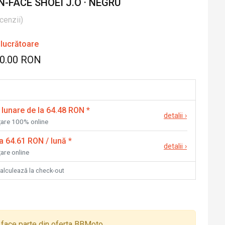
-FACE SHOEI J.O · NEGRU
cenzii
)
 lucrătoare
50.00 RON
 lunare de la 64.48 RON
*
detalii
›
nțare 100% online
la 64.61 RON / lună
*
detalii
›
țare online
calculează la check-out
face parte din oferta BBMoto.