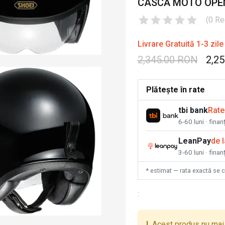
CASCĂ MOTO OPEN
(
0
Re
Livrare Gratuită 1-3 zile
2,345.00 RON
2,2
Plătește în rate
tbi bank
Rate
6-60 luni · fina
LeanPay
de 
3-60 luni · finan
* estimat — rata exactă se 
:
!
Acest produs nu mai 