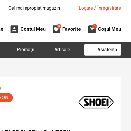
Cel mai apropiat magazin
Logare / Înregistrare
0
0
ne
Contul Meu
Favorite
Coșul Meu
Asistență
Promoții
Articole
 RON