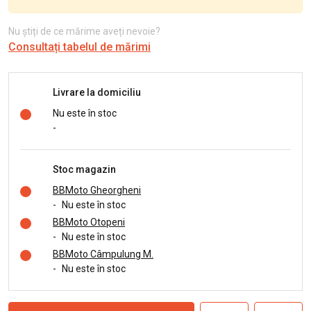
Nu știți de ce mărime aveți nevoie?
Consultați tabelul de mărimi
Livrare la domiciliu
Nu este în stoc
-
Stoc magazin
BBMoto Gheorgheni
-
Nu este în stoc
BBMoto Otopeni
-
Nu este în stoc
BBMoto Câmpulung M.
-
Nu este în stoc