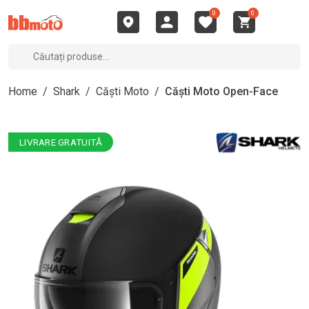
0
0
Home
/
Shark
/
Căști Moto
/
Căști Moto Open-Face
LIVRARE GRATUITĂ