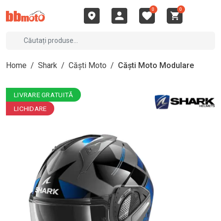
0
0
Home
/
Shark
/
Căști Moto
/
Căști Moto Modulare
LIVRARE GRATUITĂ
LICHIDARE