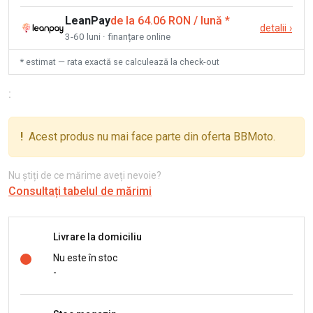
LeanPay
de la 64.06 RON / lună
*
detalii
›
3-60 luni · finanțare online
* estimat — rata exactă se calculează la check-out
:
!
Acest produs nu mai face parte din oferta BBMoto.
Nu știți de ce mărime aveți nevoie?
Consultați tabelul de mărimi
Livrare la domiciliu
Nu este în stoc
-