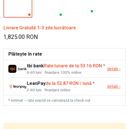
Livrare Gratuită 1-3 zile lucrătoare
1,825.00 RON
Plătește în rate
tbi bank
Rate lunare de la 53.16 RON
*
detalii
›
6-60 luni · finanțare 100% online
LeanPay
de la 52.87 RON / lună
*
detalii
›
3-60 luni · finanțare online
* estimat — rata exactă se calculează la check-out
: