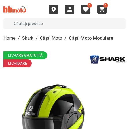
0
0
Home
/
Shark
/
Căști Moto
/
Căști Moto Modulare
LIVRARE GRATUITĂ
LICHIDARE