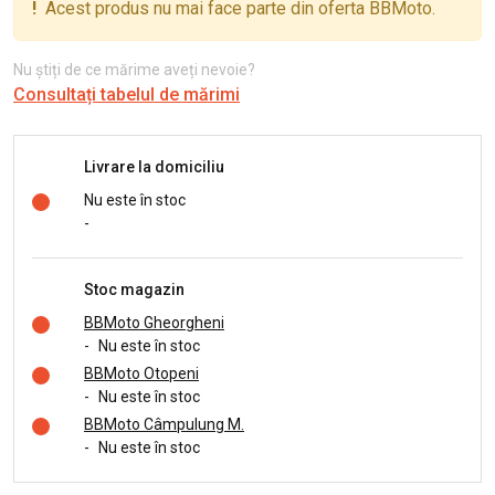
!
Acest produs nu mai face parte din oferta BBMoto.
Nu știți de ce mărime aveți nevoie?
Consultați tabelul de mărimi
Livrare la domiciliu
Nu este în stoc
-
Stoc magazin
BBMoto Gheorgheni
-
Nu este în stoc
BBMoto Otopeni
-
Nu este în stoc
BBMoto Câmpulung M.
-
Nu este în stoc