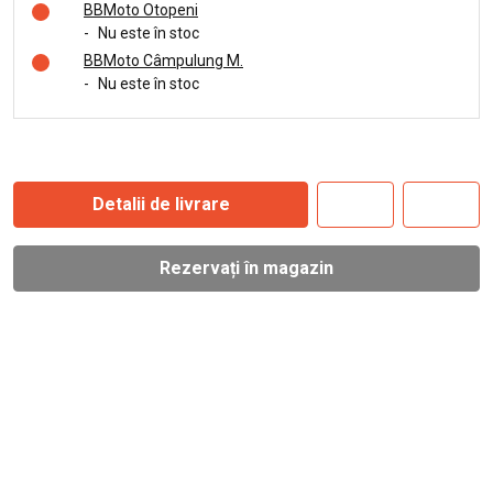
BBMoto Otopeni
-
Nu este în stoc
BBMoto Câmpulung M.
-
Nu este în stoc
Detalii de livrare
Rezervați în magazin