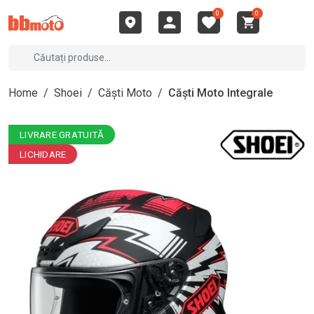
0
0
Home
/
Shoei
/
Căști Moto
/
Căști Moto Integrale
LIVRARE GRATUITĂ
LICHIDARE