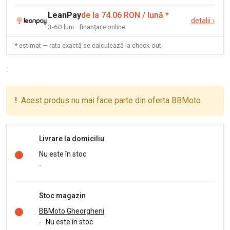
LeanPay
de la 74.06 RON / lună
*
detalii
›
3-60 luni · finanțare online
* estimat — rata exactă se calculează la check-out
:
!
Acest produs nu mai face parte din oferta BBMoto.
Livrare la domiciliu
Nu este în stoc
-
Stoc magazin
BBMoto Gheorgheni
-
Nu este în stoc