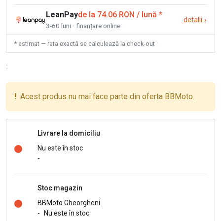
LeanPay
de la 74.06 RON / lună
*
detalii
›
3-60 luni · finanțare online
* estimat — rata exactă se calculează la check-out
:
!
Acest produs nu mai face parte din oferta BBMoto.
Livrare la domiciliu
Nu este în stoc
-
Stoc magazin
BBMoto Gheorgheni
-
Nu este în stoc