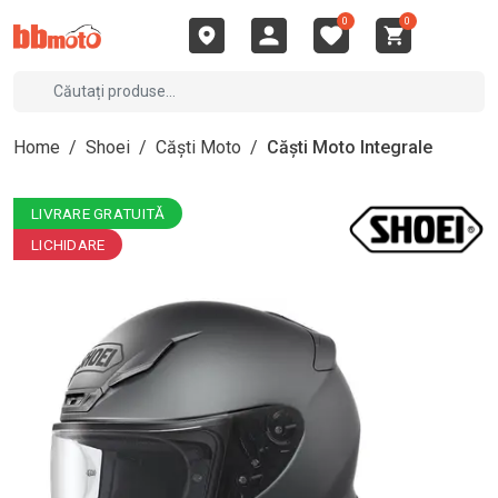
0
0
Home
/
Shoei
/
Căști Moto
/
Căști Moto Integrale
LIVRARE GRATUITĂ
LICHIDARE