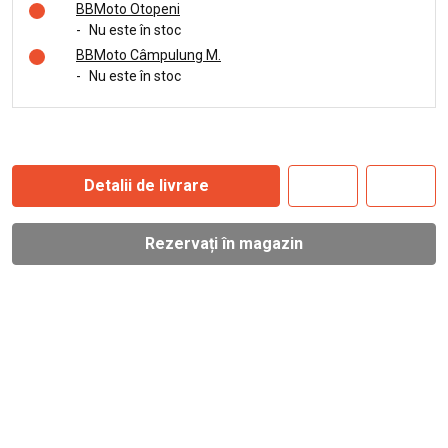
BBMoto Otopeni
-
Nu este în stoc
BBMoto Câmpulung M.
-
Nu este în stoc
Detalii de livrare
Rezervați în magazin