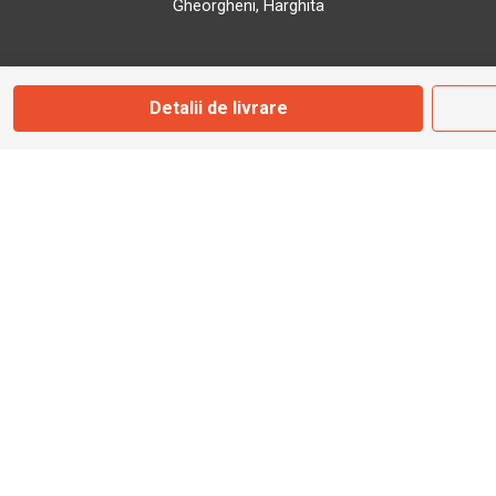
Gheorgheni, Harghita
Marți - Sâmbătă: 09:00 - 17:00
Detalii de livrare
0745 153 295
info@bbmoto.ro
Magazin
Otopeni
Str. Ferme D Nr. 2
Otopeni, Ilfov