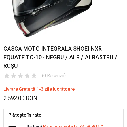
CASCĂ MOTO INTEGRALĂ SHOEI NXR
EQUATE TC-10 · NEGRU / ALB / ALBASTRU /
ROȘU
(
0
Recenzii
)
Livrare Gratuită 1-3 zile lucrătoare
2,592.00 RON
Plătește în rate
tbi bank
Rate lunare de la 73.59 RON
*