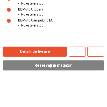
-
Nu este în stoc
BBMoto Otopeni
-
Nu este în stoc
BBMoto Câmpulung M.
-
Nu este în stoc
Detalii de livrare
Rezervați în magazin