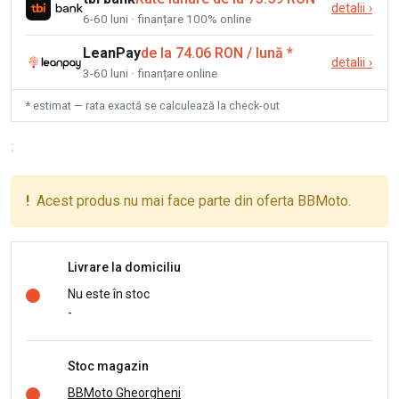
detalii
›
6-60 luni · finanțare 100% online
LeanPay
de la 74.06 RON / lună
*
detalii
›
3-60 luni · finanțare online
* estimat — rata exactă se calculează la check-out
:
!
Acest produs nu mai face parte din oferta BBMoto.
Livrare la domiciliu
Nu este în stoc
-
Stoc magazin
BBMoto Gheorgheni