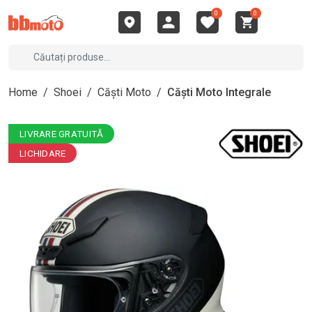
0
0
Home
/
Shoei
/
Căști Moto
/
Căști Moto Integrale
LIVRARE GRATUITĂ
LICHIDARE