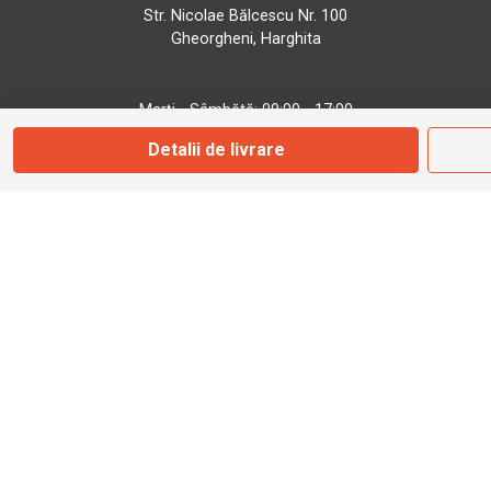
Str. Nicolae Bălcescu Nr. 100
Gheorgheni, Harghita
Marți - Sâmbătă: 09:00 - 17:00
Detalii de livrare
0745 153 295
info@bbmoto.ro
Magazin
Otopeni
Str. Ferme D Nr. 2