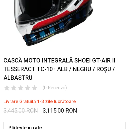
CASCĂ MOTO INTEGRALĂ SHOEI GT-AIR II
TESSERACT TC-10 · ALB / NEGRU / ROȘU /
ALBASTRU
(
0
Recenzii
)
Livrare Gratuită 1-3 zile lucrătoare
3,445.00 RON
3,115.00 RON
Plătește în rate