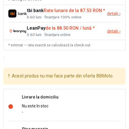
tbi bank
Rate lunare de la 87.53 RON
*
detalii
›
6-60 luni · finanțare 100% online
LeanPay
de la 88.50 RON / lună
*
detalii
›
3-60 luni · finanțare online
* estimat — rata exactă se calculează la check-out
:
!
Acest produs nu mai face parte din oferta BBMoto.
Livrare la domiciliu
Nu este în stoc
-