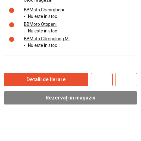
Stoc magazin
BBMoto Gheorgheni
-
Nu este în stoc
BBMoto Otopeni
-
Nu este în stoc
BBMoto Câmpulung M.
-
Nu este în stoc
Detalii de livrare
Rezervați în magazin