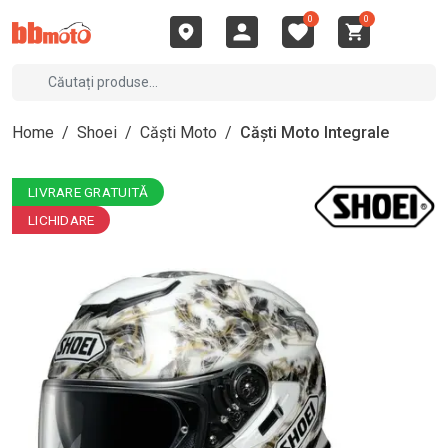
0
0
Home
/
Shoei
/
Căști Moto
/
Căști Moto Integrale
LIVRARE GRATUITĂ
LICHIDARE