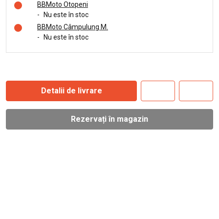
BBMoto Otopeni
-
Nu este în stoc
BBMoto Câmpulung M.
-
Nu este în stoc
Detalii de livrare
Rezervați în magazin