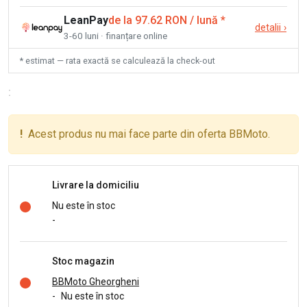
LeanPay
de la 97.62 RON / lună
*
detalii
›
3-60 luni · finanțare online
* estimat — rata exactă se calculează la check-out
:
!
Acest produs nu mai face parte din oferta BBMoto.
Livrare la domiciliu
Nu este în stoc
-
Stoc magazin
BBMoto Gheorgheni
-
Nu este în stoc