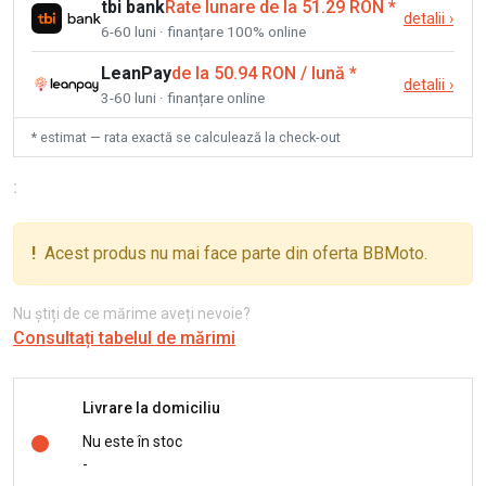
tbi bank
Rate lunare de la 51.29 RON
*
detalii
›
6-60 luni · finanțare 100% online
LeanPay
de la 50.94 RON / lună
*
detalii
›
3-60 luni · finanțare online
* estimat — rata exactă se calculează la check-out
:
!
Acest produs nu mai face parte din oferta BBMoto.
Nu știți de ce mărime aveți nevoie?
Consultați tabelul de mărimi
Livrare la domiciliu
Nu este în stoc
-