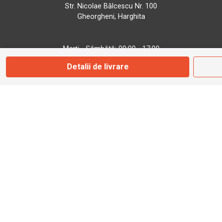
Str. Nicolae Bălcescu Nr. 100
Gheorgheni, Harghita
Marți - Sâmbătă: 09:00 - 17:00
Detalii de livrare
0745 153 295
info@bbmoto.ro
Magazin
Otopeni
Str. Ferme D Nr. 2
Otopeni, Ilfov