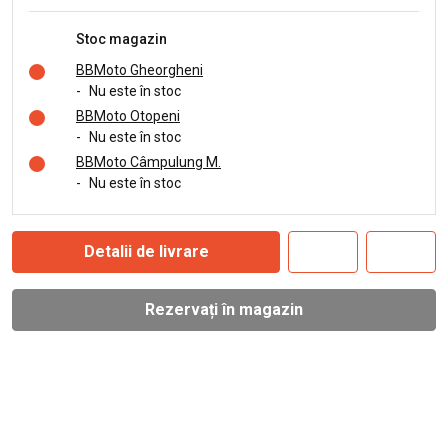
Stoc magazin
BBMoto Gheorgheni
-
Nu este în stoc
BBMoto Otopeni
-
Nu este în stoc
BBMoto Câmpulung M.
-
Nu este în stoc
Detalii de livrare
Rezervați în magazin