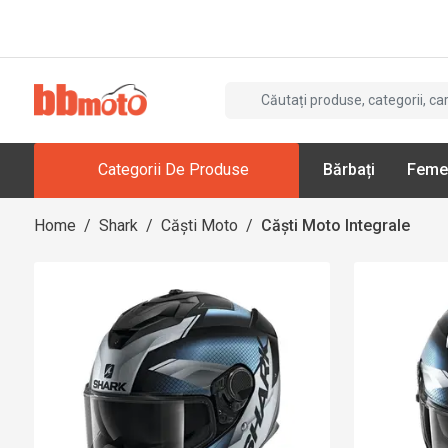
Categorii De Produse
Bărbați
Feme
Home
/
Shark
/
Căști Moto
/
Căști Moto Integrale