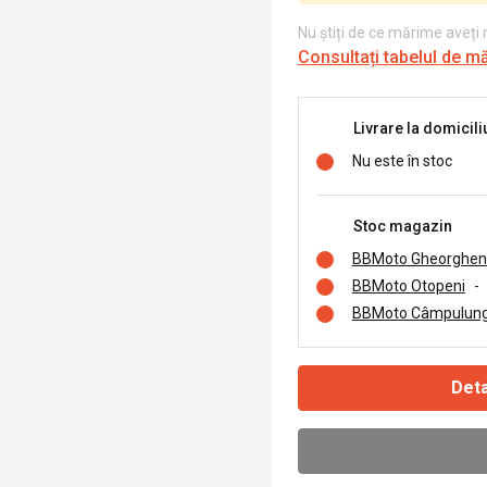
Nu știți de ce mărime aveți
Consultați tabelul de m
Livrare la domicili
Nu este în stoc
Stoc magazin
BBMoto Gheorghen
BBMoto Otopeni
-
BBMoto Câmpulung
Deta