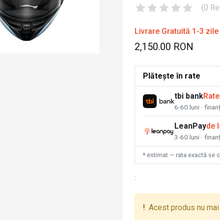
(
0
Re
Livrare Gratuită 1-3 zile
2,150.00 RON
Plătește în rate
tbi bank
Rate
6-60 luni · fina
LeanPay
de 
3-60 luni · finan
* estimat — rata exactă se 
:
!
Acest produs nu mai 