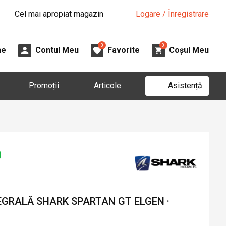
Cel mai apropiat magazin
Logare / Înregistrare
0
0
ne
Contul Meu
Favorite
Coșul Meu
Asistență
Promoții
Articole
GRALĂ SHARK SPARTAN GT ELGEN ·