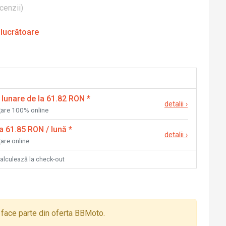
cenzii
)
 lucrătoare
 lunare de la 61.82 RON
*
detalii
›
nțare 100% online
la 61.85 RON / lună
*
detalii
›
țare online
calculează la check-out
face parte din oferta BBMoto.