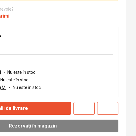
 nevoie?
ărimi
u
i
-
Nu este în stoc
Nu este în stoc
 M.
-
Nu este în stoc
lii de livrare
Rezervați în magazin