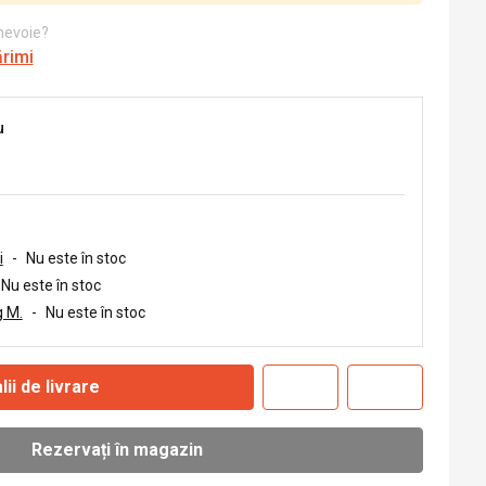
 nevoie?
ărimi
u
i
-
Nu este în stoc
Nu este în stoc
 M.
-
Nu este în stoc
lii de livrare
Rezervați în magazin