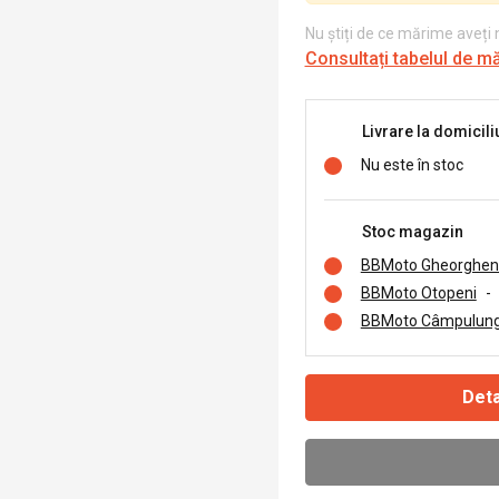
Nu știți de ce mărime aveți
Consultați tabelul de m
Livrare la domicili
Nu este în stoc
Stoc magazin
BBMoto Gheorghen
BBMoto Otopeni
-
BBMoto Câmpulung
Deta