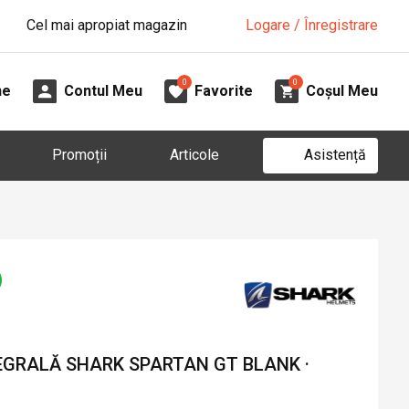
Cel mai apropiat magazin
Logare / Înregistrare
0
0
ne
Contul Meu
Favorite
Coșul Meu
Asistență
Promoții
Articole
GRALĂ SHARK SPARTAN GT BLANK ·