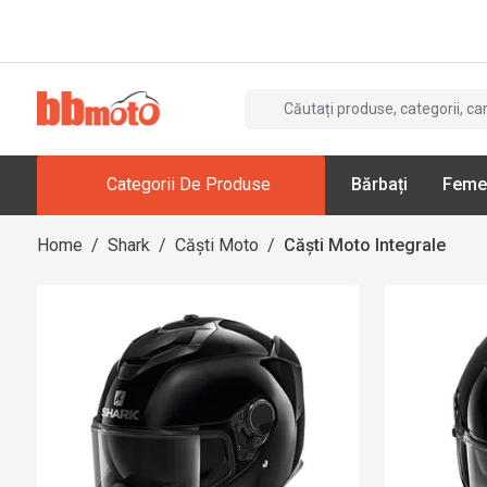
Categorii De Produse
Bărbați
Feme
Home
/
Shark
/
Căști Moto
/
Căști Moto Integrale