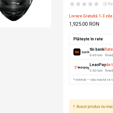
(
0
Re
Livrare Gratuită 1-3 zile
1,925.00 RON
Plătește în rate
tbi bank
Rate
6-60 luni · fina
LeanPay
de 
3-60 luni · finan
* estimat — rata exactă se 
:
!
Acest produs nu mai 