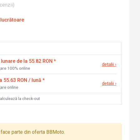
cenzii
)
 lucrătoare
 lunare de la 55.82 RON
*
detalii
›
nțare 100% online
la 55.63 RON / lună
*
detalii
›
țare online
calculează la check-out
face parte din oferta BBMoto.