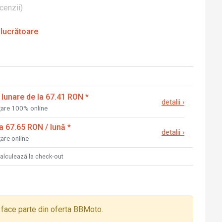
cenzii
)
 lucrătoare
 lunare de la 67.41 RON
*
detalii
›
nțare 100% online
la 67.65 RON / lună
*
detalii
›
țare online
calculează la check-out
face parte din oferta BBMoto.