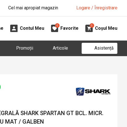
Cel mai apropiat magazin
Logare / Înregistrare
0
0
ne
Contul Meu
Favorite
Coșul Meu
Asistență
Promoții
Articole
GRALĂ SHARK SPARTAN GT BCL. MICR.
RU MAT / GALBEN