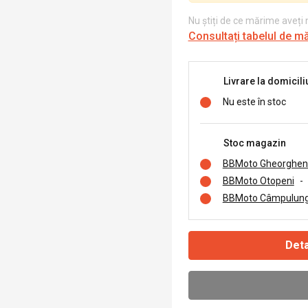
Nu știți de ce mărime aveți
Consultați tabelul de m
Livrare la domicili
Nu este în stoc
Stoc magazin
BBMoto Gheorghen
BBMoto Otopeni
-
BBMoto Câmpulung
Deta