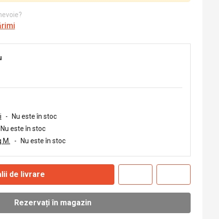
 nevoie?
ărimi
u
i
-
Nu este în stoc
Nu este în stoc
 M.
-
Nu este în stoc
lii de livrare
Rezervați în magazin