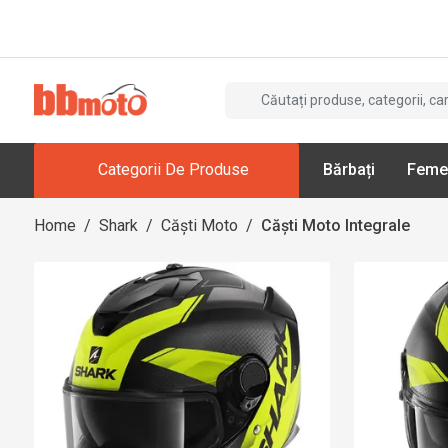
Categorii De Produse
Bărbați
Feme
Home
/
Shark
/
Căști Moto
/
Căști Moto Integrale