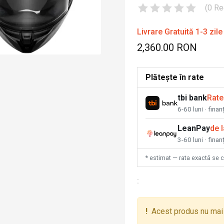
(
0
Re
Livrare Gratuită 1-3 zile
2,360.00 RON
Plătește în rate
tbi bank
Rate
6-60 luni · fina
LeanPay
de 
3-60 luni · finan
* estimat — rata exactă se 
:
!
Acest produs nu mai 