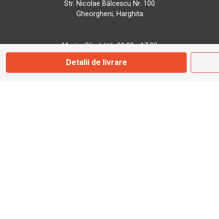
Str. Nicolae Bălcescu Nr. 100
Gheorgheni, Harghita
Marți - Sâmbătă: 09:00 - 17:00
Detalii de livrare
0745 153 295
info@bbmoto.ro
Magazin
Otopeni
Str. Ferme D Nr. 2
Otopeni, Ilfov