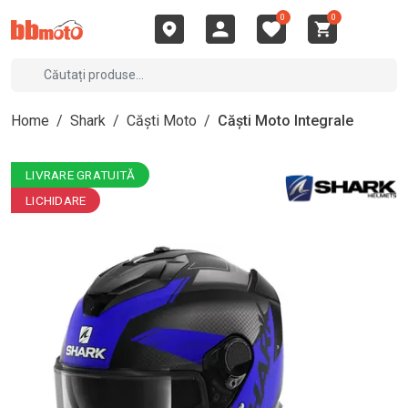
0
0
Home
/
Shark
/
Căști Moto
/
Căști Moto Integrale
LIVRARE GRATUITĂ
LICHIDARE