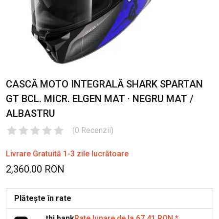
CASCĂ MOTO INTEGRALĂ SHARK SPARTAN
GT BCL. MICR. ELGEN MAT · NEGRU MAT /
ALBASTRU
(
0
Recenzii
)
Livrare Gratuită 1-3 zile lucrătoare
2,360.00 RON
Plătește în rate
tbi bank
Rate lunare de la 67.41 RON
*