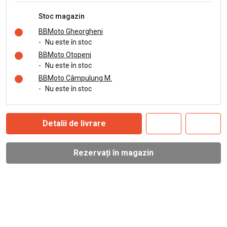
Stoc magazin
BBMoto Gheorgheni
-
Nu este în stoc
BBMoto Otopeni
-
Nu este în stoc
BBMoto Câmpulung M.
-
Nu este în stoc
Detalii de livrare
Rezervați în magazin