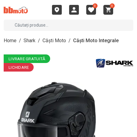
0
0
Home
/
Shark
/
Căști Moto
/
Căști Moto Integrale
LIVRARE GRATUITĂ
LICHIDARE