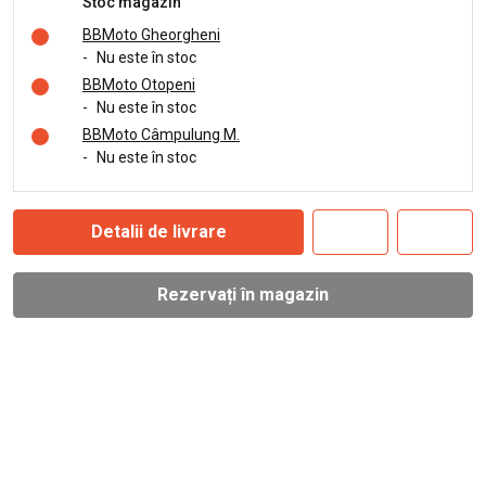
Stoc magazin
BBMoto Gheorgheni
-
Nu este în stoc
BBMoto Otopeni
-
Nu este în stoc
BBMoto Câmpulung M.
-
Nu este în stoc
Detalii de livrare
Rezervați în magazin