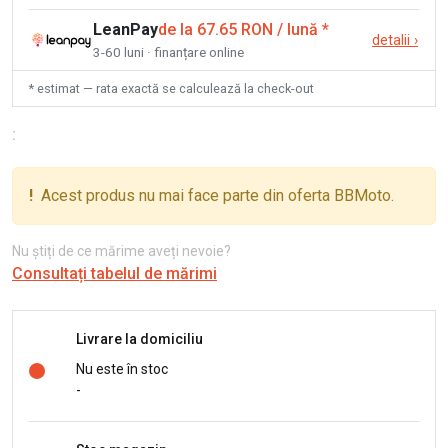
LeanPay
de la 67.65 RON / lună
*
detalii
›
3-60 luni · finanțare online
* estimat — rata exactă se calculează la check-out
:
!
Acest produs nu mai face parte din oferta BBMoto.
Nu știți de ce mărime aveți nevoie?
Consultați tabelul de mărimi
Livrare la domiciliu
Nu este în stoc
-