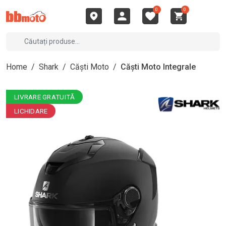
0
0
Home
/
Shark
/
Căști Moto
/
Căști Moto Integrale
LIVRARE GRATUITĂ
LICHIDARE