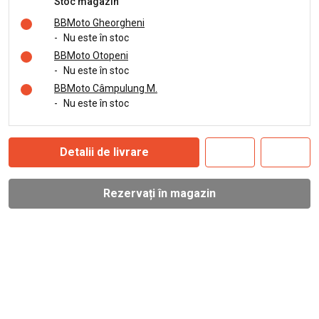
Stoc magazin
BBMoto Gheorgheni
-
Nu este în stoc
BBMoto Otopeni
-
Nu este în stoc
BBMoto Câmpulung M.
-
Nu este în stoc
Detalii de livrare
Rezervați în magazin