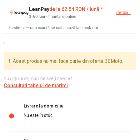
LeanPay
de la 62.54 RON / lună
*
detalii
›
3-60 luni · finanțare online
* estimat — rata exactă se calculează la check-out
:
!
Acest produs nu mai face parte din oferta BBMoto.
Nu știți de ce mărime aveți nevoie?
Consultați tabelul de mărimi
Livrare la domiciliu
Nu este în stoc
-