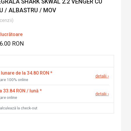
GRALĂ SHARK SKWAL 2.2 VENGER CU
RU / ALBASTRU / MOV
cenzii
)
 lucrătoare
36.00 RON
 lunare de la 34.80 RON
*
detalii
›
nțare 100% online
la 33.84 RON / lună
*
detalii
›
țare online
calculează la check-out