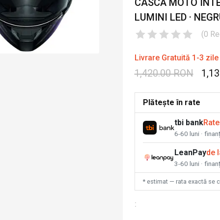
CASCĂ MOTO INTE
LUMINI LED · NEG
(
0
Re
Livrare Gratuită 1-3 zile
1,420.00 RON
1,1
Plătește în rate
tbi bank
Rate
6-60 luni · fina
LeanPay
de 
3-60 luni · finan
* estimat — rata exactă se 
: