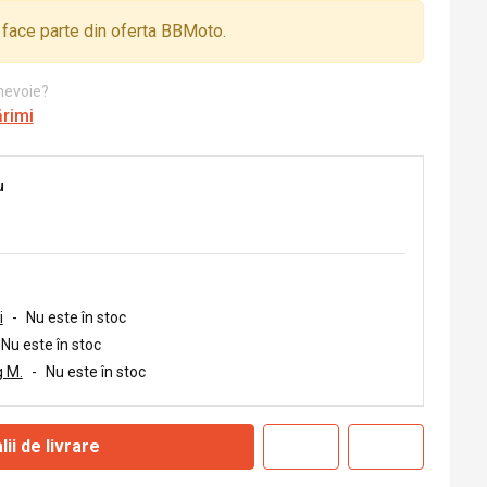
face parte din oferta BBMoto.
 nevoie?
ărimi
u
i
-
Nu este în stoc
Nu este în stoc
 M.
-
Nu este în stoc
lii de livrare