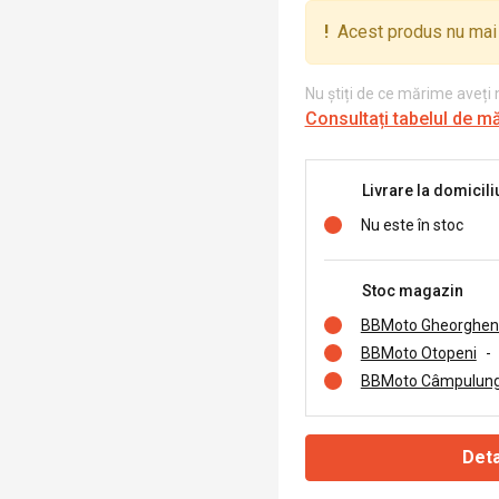
!
Acest produs nu mai 
Nu știți de ce mărime aveți
Consultați tabelul de m
Livrare la domicili
Nu este în stoc
Stoc magazin
BBMoto Gheorghen
BBMoto Otopeni
-
BBMoto Câmpulung
Deta