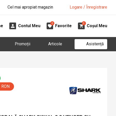
Cel mai apropiat magazin
Logare / Înregistrare
0
0
ne
Contul Meu
Favorite
Coșul Meu
Asistență
Promoții
Articole
0 RON