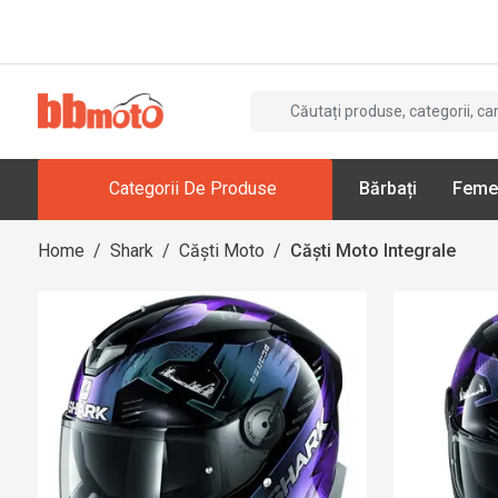
Categorii De Produse
Bărbați
Feme
Home
/
Shark
/
Căști Moto
/
Căști Moto Integrale