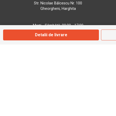
Str. Nicolae Bălcescu Nr. 100
Gheorgheni, Harghita
Marți - Sâmbătă: 09:00 - 17:00
Detalii de livrare
0745 153 295
info@bbmoto.ro
Magazin
Otopeni
Str. Ferme D Nr. 2
Otopeni, Ilfov