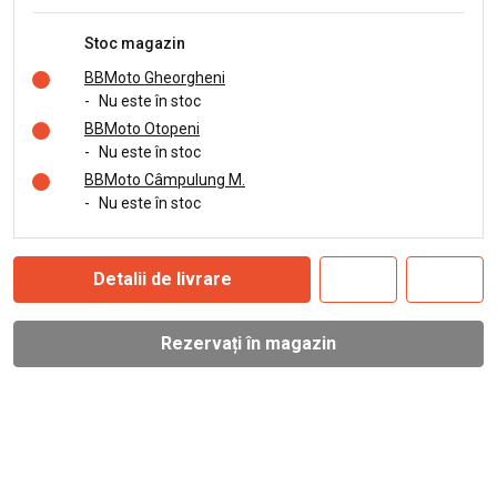
Stoc magazin
BBMoto Gheorgheni
-
Nu este în stoc
BBMoto Otopeni
-
Nu este în stoc
BBMoto Câmpulung M.
-
Nu este în stoc
Detalii de livrare
Rezervați în magazin