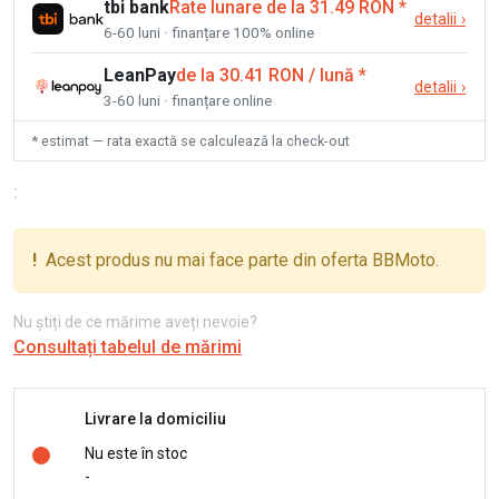
tbi bank
Rate lunare de la 31.49 RON
*
detalii
›
6-60 luni · finanțare 100% online
LeanPay
de la 30.41 RON / lună
*
detalii
›
3-60 luni · finanțare online
* estimat — rata exactă se calculează la check-out
:
!
Acest produs nu mai face parte din oferta BBMoto.
Nu știți de ce mărime aveți nevoie?
Consultați tabelul de mărimi
Livrare la domiciliu
Nu este în stoc
-