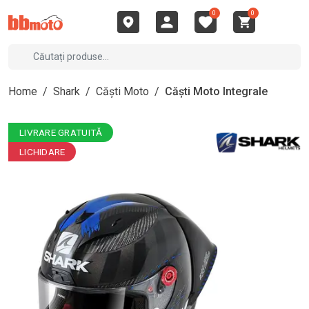
0
0
Home
/
Shark
/
Căști Moto
/
Căști Moto Integrale
LIVRARE GRATUITĂ
LICHIDARE