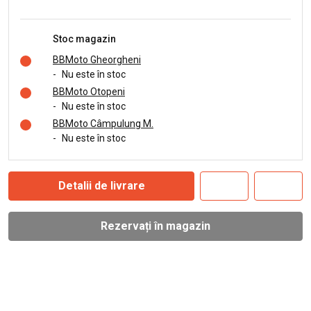
Stoc magazin
BBMoto Gheorgheni
-
Nu este în stoc
BBMoto Otopeni
-
Nu este în stoc
BBMoto Câmpulung M.
-
Nu este în stoc
Detalii de livrare
Rezervați în magazin