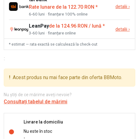
Rate lunare de la 122.70 RON
*
detalii
›
6-60 luni · finanțare 100% online
LeanPay
de la 124.96 RON / lună
*
detalii
›
3-60 luni · finanțare online
* estimat — rata exactă se calculează la check-out
:
!
Acest produs nu mai face parte din oferta BBMoto.
Nu știți de ce mărime aveți nevoie?
Consultați tabelul de mărimi
Livrare la domiciliu
Nu este în stoc
-