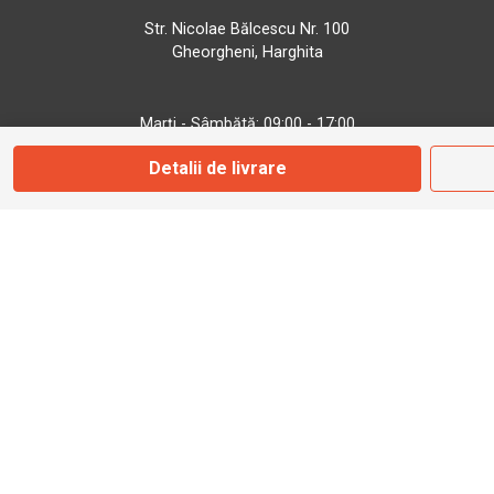
Str. Nicolae Bălcescu Nr. 100
Gheorgheni, Harghita
Marți - Sâmbătă: 09:00 - 17:00
Detalii de livrare
0745 153 295
info@bbmoto.ro
Magazin
Otopeni
Str. Ferme D Nr. 2