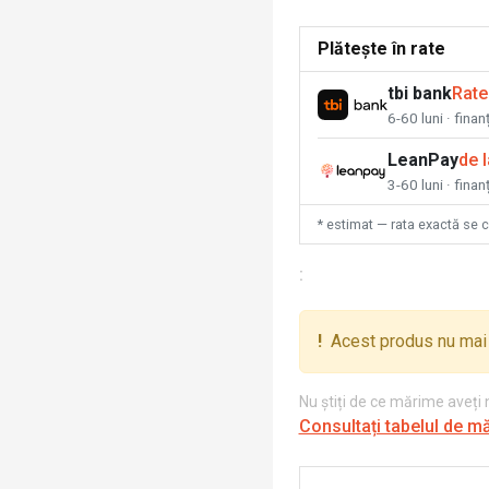
Plătește în rate
tbi bank
Rate
6-60 luni · fina
LeanPay
de 
3-60 luni · finan
* estimat — rata exactă se 
:
!
Acest produs nu mai 
Nu știți de ce mărime aveți
Consultați tabelul de m