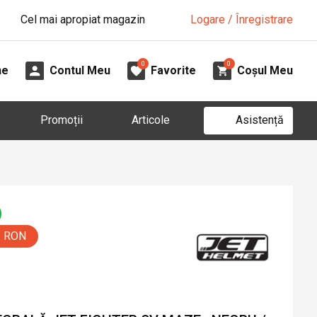
Cel mai apropiat magazin
Logare / Înregistrare
0
0
ne
Contul Meu
Favorite
Coșul Meu
Asistență
Promoții
Articole
0 RON