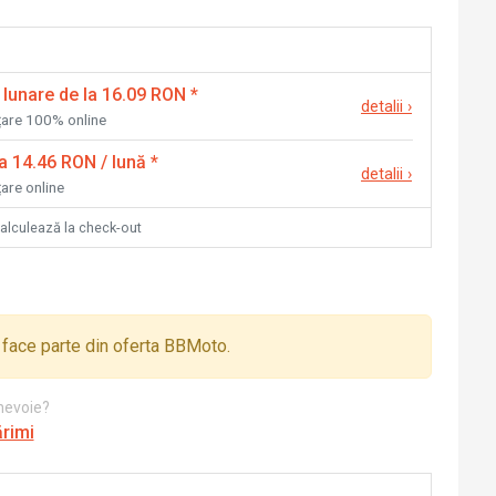
 lunare de la 16.09 RON
*
detalii
›
nțare 100% online
la 14.46 RON / lună
*
detalii
›
țare online
calculează la check-out
face parte din oferta BBMoto.
 nevoie?
ărimi