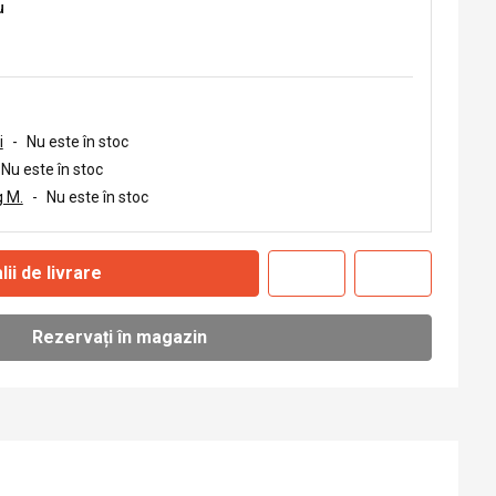
u
i
-
Nu este în stoc
Nu este în stoc
 M.
-
Nu este în stoc
lii de livrare
Rezervați în magazin