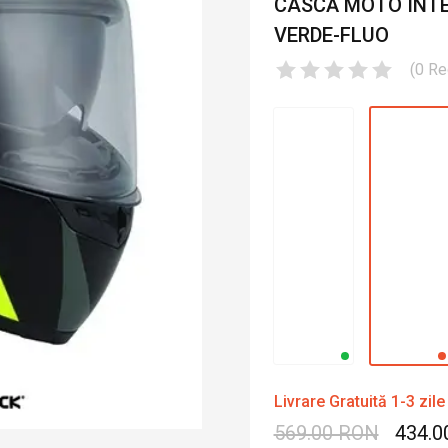
CASCĂ MOTO INTE
VERDE-FLUO
(
0
Re
Livrare Gratuită 1-3 zile
569.00 RON
434.0