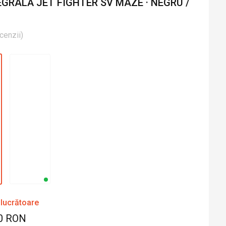
GRALĂ JET FIGHTER SV MAZE · NEGRU /
cenzii
)
 lucrătoare
0 RON