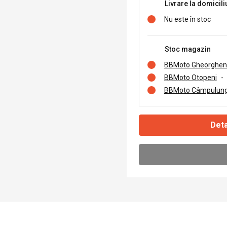
Livrare la domicili
Nu este în stoc
Stoc magazin
BBMoto Gheorghen
BBMoto Otopeni
-
BBMoto Câmpulung
Deta