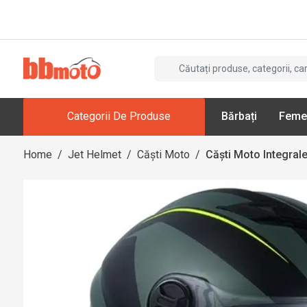
Categorii De Produse
Bărbați
Feme
Home
/
Jet Helmet
/
Căști Moto
/
Căști Moto Integral