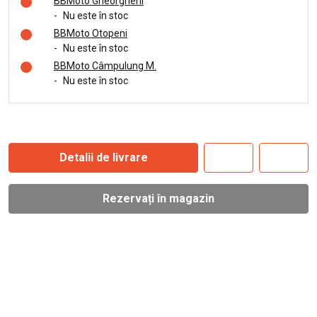
BBMoto Gheorgheni
-
Nu este în stoc
BBMoto Otopeni
-
Nu este în stoc
BBMoto Câmpulung M.
-
Nu este în stoc
Detalii de livrare
Rezervați în magazin