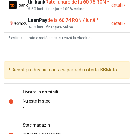
tbi bank
Rate lunare de la 60.75 RON
*
detalii
›
6-60 luni · finanțare 100% online
LeanPay
de la 60.74 RON / lună
*
detalii
›
3-60 luni · finanțare online
* estimat — rata exactă se calculează la check-out
:
!
Acest produs nu mai face parte din oferta BBMoto.
Livrare la domiciliu
Nu este în stoc
-
Stoc magazin