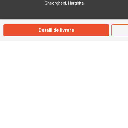
Gheorgheni, Harghita
Marți - Sâmbătă: 09:00 - 17:00
Detalii de livrare
0745 153 295
info@bbmoto.ro
Magazin
Otopeni
Str. Ferme D Nr. 2
Otopeni, Ilfov