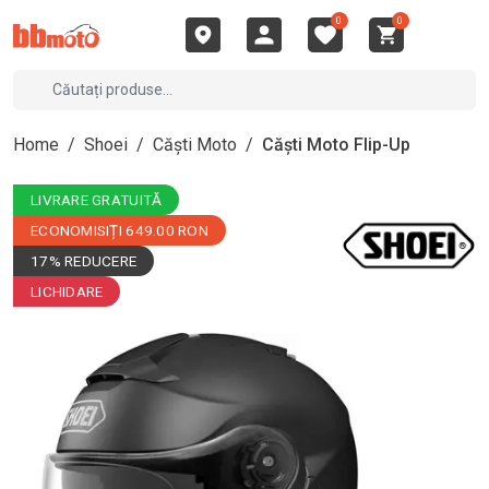
0
0
Home
/
Shoei
/
Căști Moto
/
Căști Moto Flip-Up
LIVRARE GRATUITĂ
ECONOMISIȚI 649.00 RON
17% REDUCERE
LICHIDARE