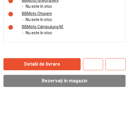
BBMoto Gheorgheni
-
Nu este în stoc
BBMoto Otopeni
-
Nu este în stoc
BBMoto Câmpulung M.
-
Nu este în stoc
Detalii de livrare
Rezervați în magazin