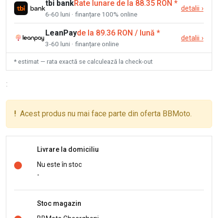
tbi bank
Rate lunare de la 88.35 RON
*
detalii
›
6-60 luni · finanțare 100% online
LeanPay
de la 89.36 RON / lună
*
detalii
›
3-60 luni · finanțare online
* estimat — rata exactă se calculează la check-out
:
!
Acest produs nu mai face parte din oferta BBMoto.
Livrare la domiciliu
Nu este în stoc
-
Stoc magazin