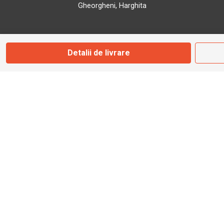
Gheorgheni, Harghita
Marți - Sâmbătă: 09:00 - 17:00
Detalii de livrare
0745 153 295
info@bbmoto.ro
Magazin
Otopeni
Str. Ferme D Nr. 2
Otopeni, Ilfov