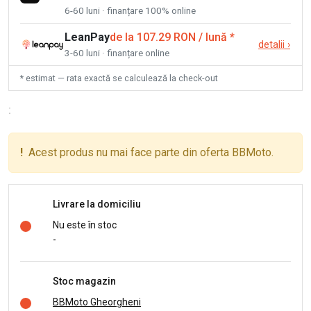
6-60 luni · finanțare 100% online
LeanPay
de la 107.29 RON / lună
*
detalii
›
3-60 luni · finanțare online
* estimat — rata exactă se calculează la check-out
:
!
Acest produs nu mai face parte din oferta BBMoto.
Livrare la domiciliu
Nu este în stoc
-
Stoc magazin
BBMoto Gheorgheni