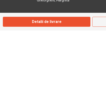
Gheorgheni, Harghita
Marți - Sâmbătă: 09:00 - 17:00
Detalii de livrare
0745 153 295
info@bbmoto.ro
Magazin
Otopeni
Str. Ferme D Nr. 2
Otopeni, Ilfov