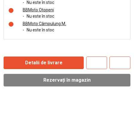
-
Nu este în stoc
BBMoto Otopeni
-
Nu este în stoc
BBMoto Câmpulung M.
-
Nu este în stoc
Detalii de livrare
Rezervați în magazin