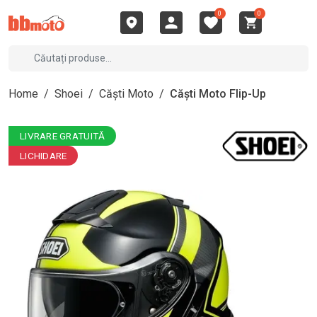
0
0
Home
/
Shoei
/
Căști Moto
/
Căști Moto Flip-Up
LIVRARE GRATUITĂ
LICHIDARE