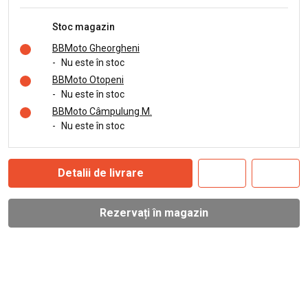
Stoc magazin
BBMoto Gheorgheni
-
Nu este în stoc
BBMoto Otopeni
-
Nu este în stoc
BBMoto Câmpulung M.
-
Nu este în stoc
Detalii de livrare
Rezervați în magazin