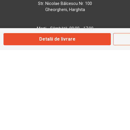
Str. Nicolae Bălcescu Nr. 100
Gheorgheni, Harghita
Marți - Sâmbătă: 09:00 - 17:00
Detalii de livrare
0745 153 295
info@bbmoto.ro
Magazin
Otopeni
Str. Ferme D Nr. 2
Otopeni, Ilfov