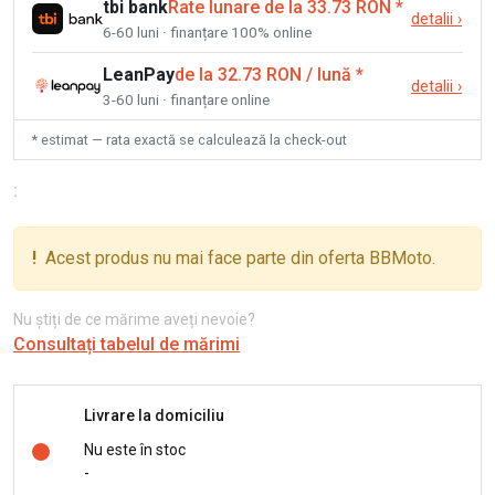
tbi bank
Rate lunare de la 33.73 RON
*
detalii
›
6-60 luni · finanțare 100% online
LeanPay
de la 32.73 RON / lună
*
detalii
›
3-60 luni · finanțare online
* estimat — rata exactă se calculează la check-out
:
!
Acest produs nu mai face parte din oferta BBMoto.
Nu știți de ce mărime aveți nevoie?
Consultați tabelul de mărimi
Livrare la domiciliu
Nu este în stoc
-